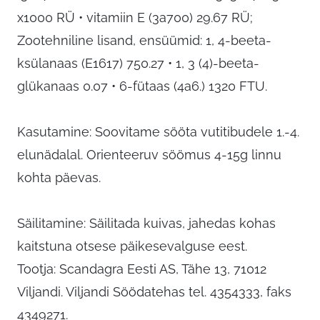
x1000 RÜ • vitamiin E (3a700) 29.67 RÜ;
Zootehniline lisand, ensüümid: 1, 4-beeta-
ksülanaas (E1617) 750.27 • 1, 3 (4)-beeta-
glükanaas 0.07 • 6-fütaas (4a6.) 1320 FTU.
Kasutamine: Soovitame sööta vutitibudele 1.-4.
elunädalal. Orienteeruv söömus 4-15g linnu
kohta päevas.
Säilitamine: Säilitada kuivas, jahedas kohas
kaitstuna otsese päikesevalguse eest.
Tootja: Scandagra Eesti AS, Tähe 13, 71012
Viljandi. Viljandi Söödatehas tel. 4354333, faks
4349271.