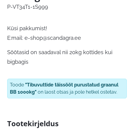
P-VT34T1-1S999
Küsi pakkumist!
E:mail:
e-shop@scandagra.ee
Söötasid on saadaval nii 20kg kottides kui
bigbagis
Toode
"Tibuvuttide täissööt purustatud graanul
BB 1000kg"
on laost otsas ja pole hetkel ostetav.
Tootekirjeldus