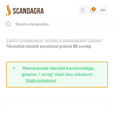
Liigu
sisu
juurde
Scandagra e-pood
Esileht
/
Linnukasvatus
/
Söödad ja söödalisandid
/
Söödad
/
Tibuvuttide täissööt purustatud graanul BB 1000kg
“Munakanade täissööt karotenoidiga,
graanul / 20 kg” lisati sinu ostukorvi.
Vaata ostukorvi