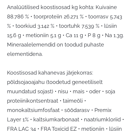
Analüütilised koostisosad kg kohta: Kuivaine
88.786 % • toorproteiin 26.271 % • toorrasv 5.743
% • toorkiud 3.142 % • toortuhk 7.539 % • lüsiin
15.6 g • metioniin 5.1 g • Ca 11 g • P 8 g • Na 1.3g.
Mineraalelemendid on toodud puhaste
elementidena.
Koostisosad kahanevas järjekorras:
põldsojaoajahu (toodetud geneetiliselt
muundatud sojast) • nisu • mais • oder • soja
proteiinikontsentraat • taimeõli •
monokaltsiumfosfaat • söödarasv • Premix
Layer 1% • kaltsiumkarbonaat • naatriumkloriid •
FRA LAC 34 • FRA Toxicid EZ • metioniin • lüsiin