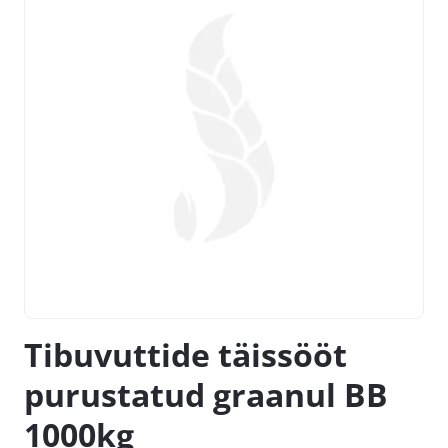
Tibuvuttide täissööt
purustatud graanul BB
1000kg