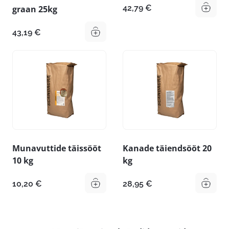
42,79
€
graan 25kg
43,19
€
Munavuttide täissööt
Kanade täiendsööt 20
10 kg
kg
10,20
€
28,95
€