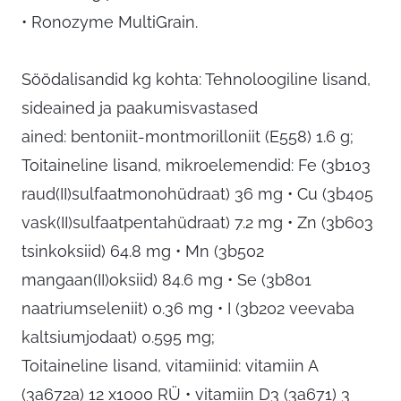
• Ronozyme MultiGrain.
Söödalisandid kg kohta: Tehnoloogiline lisand,
sideained ja paakumisvastased
ained: bentoniit-montmorilloniit (E558) 1.6 g;
Toitaineline lisand, mikroelemendid: Fe (3b103
raud(II)sulfaatmonohüdraat) 36 mg • Cu (3b405
vask(II)sulfaatpentahüdraat) 7.2 mg • Zn (3b603
tsinkoksiid) 64.8 mg • Mn (3b502
mangaan(II)oksiid) 84.6 mg • Se (3b801
naatriumseleniit) 0.36 mg • I (3b202 veevaba
kaltsiumjodaat) 0.595 mg;
Toitaineline lisand, vitamiinid: vitamiin A
(3a672a) 12 x1000 RÜ • vitamiin D3 (3a671) 3