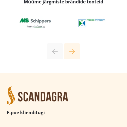
Müüme järgmiste brändide tooteid
E-poe klienditugi