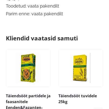
Toodetud: vaata pakendilt
Parim enne: vaata pakendilt
Kliendid vaatasid samuti
Täiendsööt partidele ja
Täiendsööt tuvidele
faasanitele
25kg
Eenden&Fazanten-