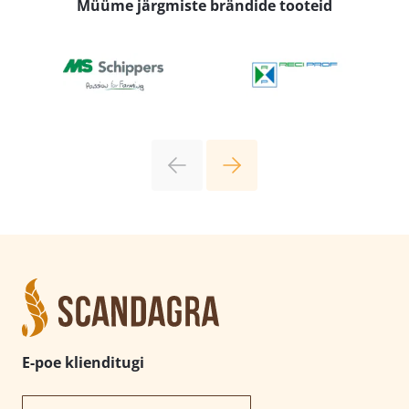
Müüme järgmiste brändide tooteid
E-poe klienditugi