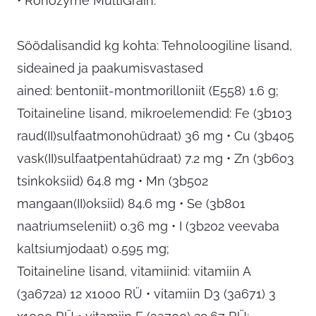
• Ronozyme MultiGrain.
Söödalisandid kg kohta: Tehnoloogiline lisand,
sideained ja paakumisvastased
ained: bentoniit-montmorilloniit (E558) 1.6 g;
Toitaineline lisand, mikroelemendid: Fe (3b103
raud(II)sulfaatmonohüdraat) 36 mg • Cu (3b405
vask(II)sulfaatpentahüdraat) 7.2 mg • Zn (3b603
tsinkoksiid) 64.8 mg • Mn (3b502
mangaan(II)oksiid) 84.6 mg • Se (3b801
naatriumseleniit) 0.36 mg • I (3b202 veevaba
kaltsiumjodaat) 0.595 mg;
Toitaineline lisand, vitamiinid: vitamiin A
(3a672a) 12 x1000 RÜ • vitamiin D3 (3a671) 3