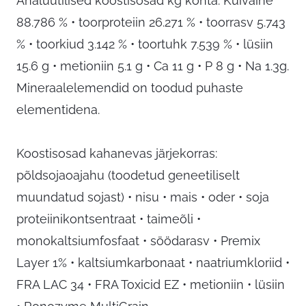
Analüütilised koostisosad kg kohta: Kuivaine
88.786 % • toorproteiin 26.271 % • toorrasv 5.743
% • toorkiud 3.142 % • toortuhk 7.539 % • lüsiin
15.6 g • metioniin 5.1 g • Ca 11 g • P 8 g • Na 1.3g.
Mineraalelemendid on toodud puhaste
elementidena.
Koostisosad kahanevas järjekorras:
põldsojaoajahu (toodetud geneetiliselt
muundatud sojast) • nisu • mais • oder • soja
proteiinikontsentraat • taimeõli •
monokaltsiumfosfaat • söödarasv • Premix
Layer 1% • kaltsiumkarbonaat • naatriumkloriid •
FRA LAC 34 • FRA Toxicid EZ • metioniin • lüsiin