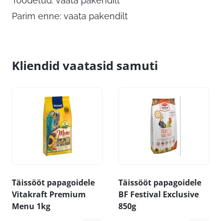
Toodetud: vaata pakendilt
Parim enne: vaata pakendilt
Kliendid vaatasid samuti
Täissööt papagoidele
Täissööt papagoidele
Vitakraft Premium
BF Festival Exclusive
Menu 1kg
850g