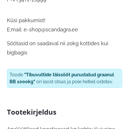
Küsi pakkumist!
E:mail:
e-shop@scandagra.ee
Söötasid on saadaval nii 20kg kottides kui
bigbagis
Toode
"Tibuvuttide täissööt purustatud graanul
BB 1000kg"
on laost otsas ja pole hetkel ostetav.
Tootekirjeldus