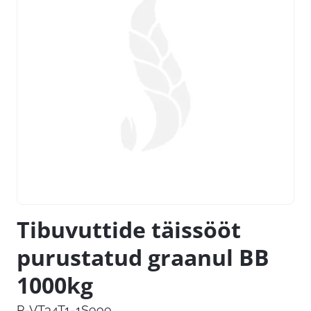
Tibuvuttide täissööt
purustatud graanul BB
1000kg
P-VT34T1-1S999