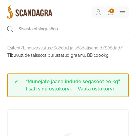
Liigu
sisu
juurde
Scandagra e-pood
Esileht
/
Linnukasvatus
/
Söödad ja söödalisandid
/
Söödad
/
Tibuvuttide täissööt purustatud graanul BB 1000kg
“Munejate jaanalindude segasööt 20 kg”
lisati sinu ostukorvi.
Vaata ostukorvi