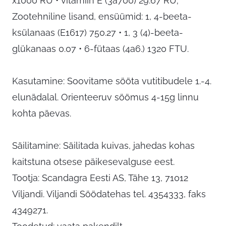
x1000 RÜ • vitamiin E (3a700) 29.67 RÜ;
Zootehniline lisand, ensüümid: 1, 4-beeta-
ksülanaas (E1617) 750.27 • 1, 3 (4)-beeta-
glükanaas 0.07 • 6-fütaas (4a6.) 1320 FTU.
Kasutamine: Soovitame sööta vutitibudele 1.-4.
elunädalal. Orienteeruv söömus 4-15g linnu
kohta päevas.
Säilitamine: Säilitada kuivas, jahedas kohas
kaitstuna otsese päikesevalguse eest.
Tootja: Scandagra Eesti AS, Tähe 13, 71012
Viljandi. Viljandi Söödatehas tel. 4354333, faks
4349271.