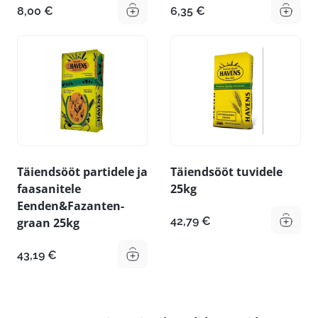
8,00
€
6,35
€
Täiendsööt partidele ja
Täiendsööt tuvidele
faasanitele
25kg
Eenden&Fazanten-
42,79
€
graan 25kg
43,19
€