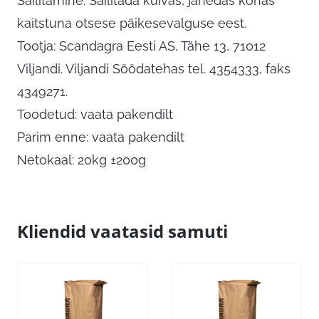
Säilitamine: Säilitada kuivas, jahedas kohas
kaitstuna otsese päikesevalguse eest.
Tootja: Scandagra Eesti AS, Tähe 13, 71012
Viljandi. Viljandi Söödatehas tel. 4354333, faks
4349271.
Toodetud: vaata pakendilt
Parim enne: vaata pakendilt
Netokaal: 20kg ±200g
Kliendid vaatasid samuti