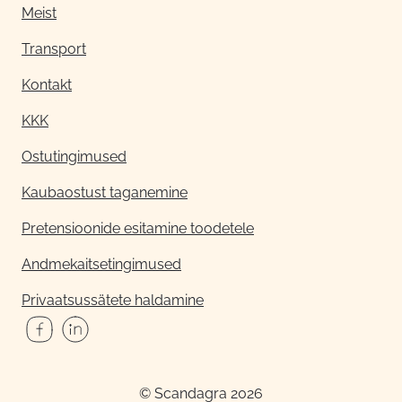
Meist
Transport
Kontakt
KKK
Ostutingimused
Kaubaostust taganemine
Pretensioonide esitamine toodetele
Andmekaitsetingimused
Privaatsussätete haldamine
© Scandagra 2026