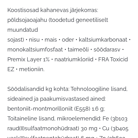
Koostisosad kahanevas järjekorras:
põldsojaoajahu (toodetud geneetiliselt
muundatud
sojast) • nisu • mais • oder • kaltsiumkarbonaat •
monokaltsiumfosfaat • taimeõli • söödarasv •
Premix Layer 1% • naatriumkloriid • FRA Toxicid
EZ • metioniin.
Söödalisandid kg kohta: Tehnoloogiline lisand,
sideained ja paakumisvastased ained:
bentoniit-montmorilloniit (E558) 1.6 g;
Toitaineline lisand, mikroelemendid: Fe (3b103
raud(II)sulfaatmonohüdraat) 30 mg • Cu (3b405