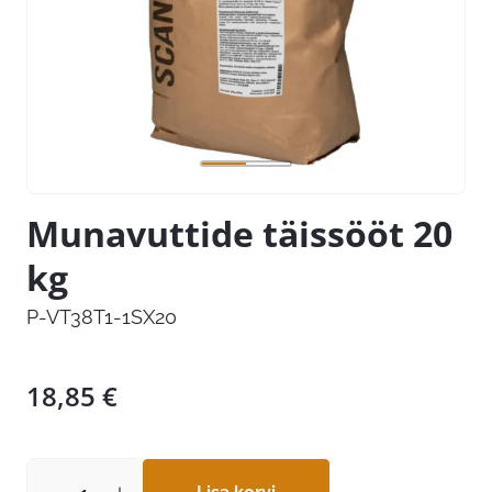
Munavuttide täissööt 20
kg
P-VT38T1-1SX20
18,85
€