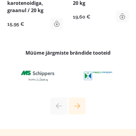
karotenoidiga,
20 kg
graanul / 20 kg
19,60
€
15,95
€
Müüme järgmiste brändide tooteid