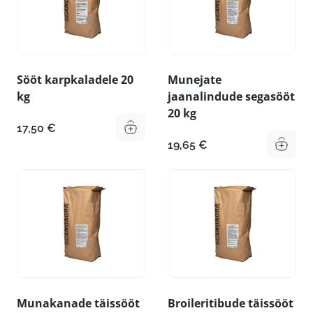
Sööt karpkaladele 20
Munejate
kg
jaanalindude segasööt
20 kg
17,50
€
19,65
€
Munakanade täissööt
Broileritibude täissööt