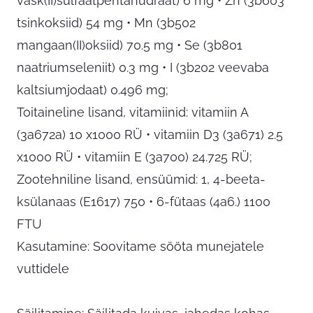
vask(II)sulfaatpentahüdraat) 6 mg • Zn (3b603
tsinkoksiid) 54 mg • Mn (3b502
mangaan(II)oksiid) 70.5 mg • Se (3b801
naatriumseleniit) 0.3 mg • I (3b202 veevaba
kaltsiumjodaat) 0.496 mg;
Toitaineline lisand, vitamiinid: vitamiin A
(3a672a) 10 x1000 RÜ • vitamiin D3 (3a671) 2.5
x1000 RÜ • vitamiin E (3a700) 24.725 RÜ;
Zootehniline lisand, ensüümid: 1, 4-beeta-
ksülanaas (E1617) 750 • 6-fütaas (4a6.) 1100
FTU
Kasutamine: Soovitame sööta munejatele
vuttidele