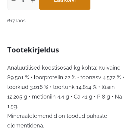
Lisa korvi
617 laos
Tootekirjeldus
Analüütilised koostisosad kg kohta: Kuivaine
89.501 % • toorproteiin 22 % • toorrasv 4.572 % •
toorkiud 3.016 % • toortuhk 14.814 % • lüsiin
12.205 g • metioniin 4.4 g • Ca 41 g • P 8 g • Na
1.5g.
Mineraalelemendid on toodud puhaste
elementidena.