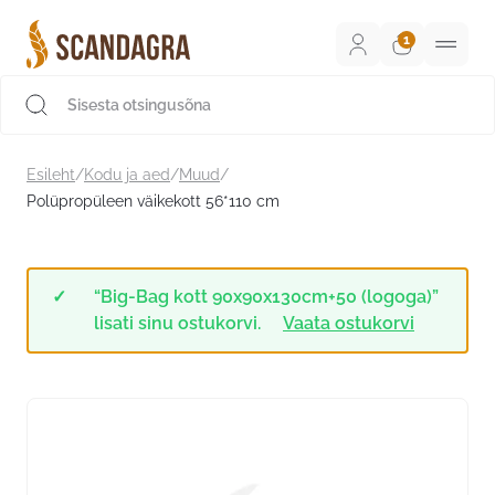
Liigu
sisu
juurde
Scandagra e-pood
Esileht
/
Kodu ja aed
/
Muud
/
Polüpropüleen väikekott 56*110 cm
“Big-Bag kott 90x90x130cm+50 (logoga)”
lisati sinu ostukorvi.
Vaata ostukorvi