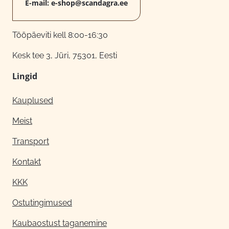
E-mail:
e-shop@scandagra.ee
Tööpäeviti kell 8:00-16:30
Kesk tee 3, Jüri, 75301, Eesti
Lingid
Kauplused
Meist
Transport
Kontakt
KKK
Ostutingimused
Kaubaostust taganemine