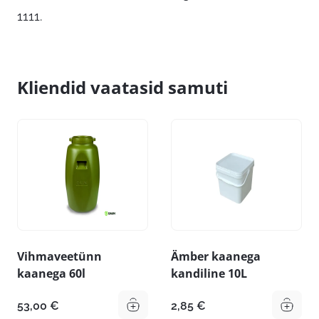
1111.
Kliendid vaatasid samuti
Vihmaveetünn
Ämber kaanega
kaanega 60l
kandiline 10L
53,00
€
2,85
€