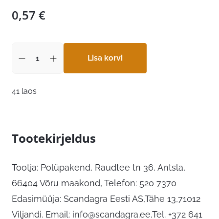
0,57
€
Lisa korvi
41 laos
Tootekirjeldus
Tootja: Polüpakend, Raudtee tn 36, Antsla,
66404 Võru maakond, Telefon: 520 7370
Edasimüüja: Scandagra Eesti AS,Tähe 13,71012
Viljandi. Email:
info@scandagra.ee
,Tel. +372 641