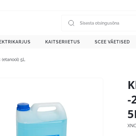
EKTRIKARJUS
KAITSERIIETUS
SCEE VÄETISED
 (etanool) 5L
K
-
5
XNO