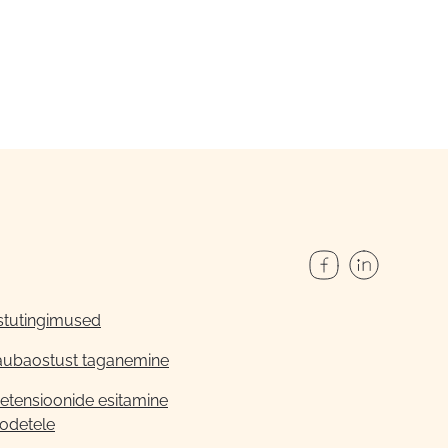
stutingimused
aubaostust taganemine
etensioonide esitamine
odetele