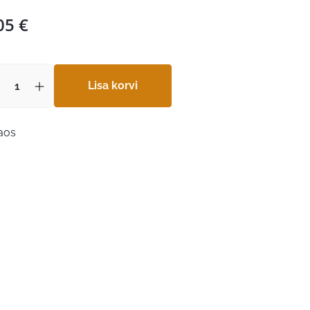
05
€
Lisa korvi
laos