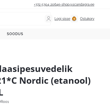
+372 5304 2064
e-shop@scandagra.ee
Logi sisse
Ostukorv
SOODUS
laasipesuvedelik
21*C Nordic (etanool)
L
R001