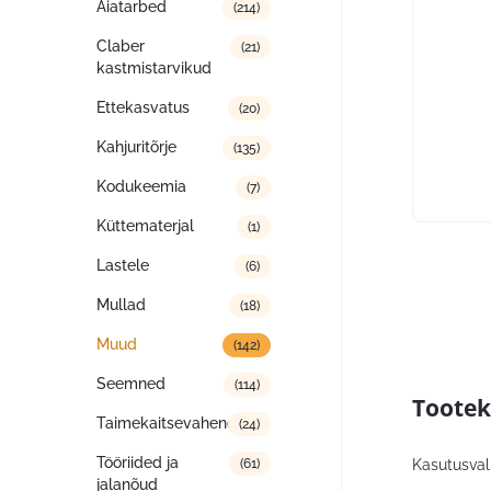
Aiatarbed
(214)
Claber
(21)
kastmistarvikud
Ettekasvatus
(20)
Kahjuritõrje
(135)
Kodukeemia
(7)
Küttematerjal
(1)
Lastele
(6)
Mullad
(18)
Muud
(142)
Seemned
(114)
Tootek
Taimekaitsevahendid
(24)
Tööriided ja
Kasutusval
(61)
jalanõud