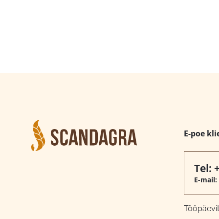
E-poe kli
Tel:
E-mail:
Tööpäeviti