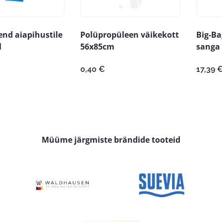
nd aiapihustile
Polüpropüleen väikekott
Big-Ba
l
56x85cm
sanga
0,40
€
17,39
Müüme järgmiste brändide tooteid