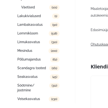
Väetised
(101)
Maaletooja:
autokeemi
Lakukivialused
(1)
Lambakasvatus
(90)
Edasimüüja
Lemmikloom
(518)
Linnukasvatus
(310)
Ohutuskaa
Mesindus
(200)
Põllumajandus
(62)
Kliend
Scandagra tooted
(161)
Seakasvatus
(45)
Söötmine/
(312)
jootmine
Veisekasvatus
(230)