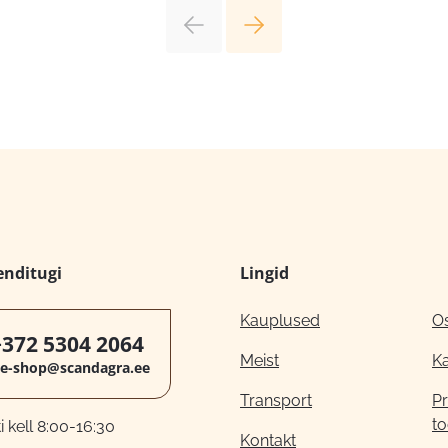
enditugi
Lingid
Kauplused
O
+372 5304 2064
Meist
K
e-shop@scandagra.ee
Transport
Pr
to
 kell 8:00-16:30
Kontakt