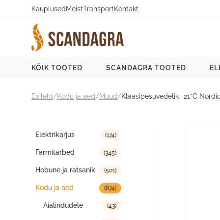
Liigu
Kauplused
Meist
Transport
Kontakt
sisu
juurde
Scandagra e-pood
KÕIK TOOTED
SCANDAGRA TOOTED
EL
Esileht
/
Kodu ja aed
/
Muud
/
Klaasipesuvedelik -21*C Nordic
Tootekategooriad
Elektrikarjus
(174)
Farmitarbed
(345)
Hobune ja ratsanik
(501)
Kodu ja aed
(874)
Aialindudele
(43)