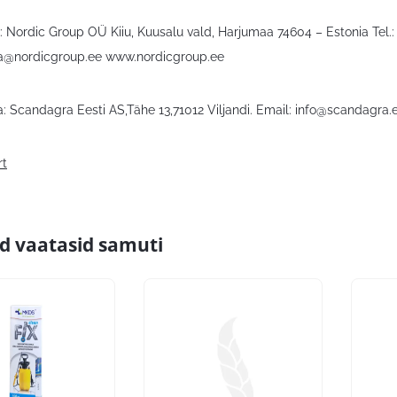
 Nordic Group OÜ Kiiu, Kuusalu vald, Harjumaa 74604 – Estonia Tel.: 
a@nordicgroup.ee
www.nordicgroup.ee
: Scandagra Eesti AS,Tähe 13,71012 Viljandi. Email:
info@scandagra.
rt
id vaatasid samuti