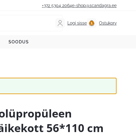
+372 5304 2064
e-shop@scandagra.ee
Logi sisse
Ostukorv
SOODUS
olüpropüleen
äikekott 56*110 cm