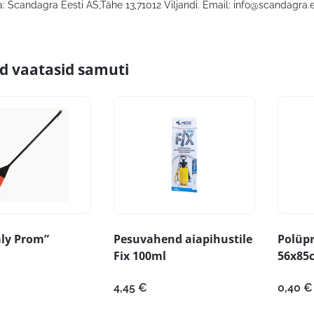
: Scandagra Eesti AS,Tähe 13,71012 Viljandi. Email:
info@scandagra.
id vaatasid samuti
aly Prom”
Pesuvahend aiapihustile
Polüpr
Fix 100ml
56x85
4,45
€
0,40
€