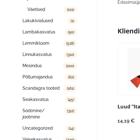
Edasimüüja
Väetised
(101)
Lakukivialused
(1)
Kliend
Lambakasvatus
(90)
Lemmikloom
(518)
Linnukasvatus
(310)
Mesindus
(200)
Põllumajandus
(62)
Scandagra tooted
(161)
Seakasvatus
(45)
Luud “It
Söötmine/
(312)
jootmine
14,19
€
Uncategorized
(14)
Veisekasvatus
(230)