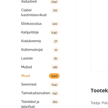
Aiatarbed
(214)
Claber
(21)
kastmistarvikud
Ettekasvatus
(20)
Kahjuritõrje
(135)
Kodukeemia
(7)
Küttematerjal
(1)
Lastele
(6)
Mullad
(18)
Muud
(142)
Seemned
(114)
Tootek
Taimekaitsevahendid
(24)
Tööriided ja
(61)
Tootja: Po
jalanõud