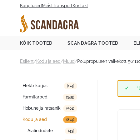
Liigu
Kauplused
Meist
Transport
Kontakt
sisu
juurde
Scandagra e-pood
KÕIK TOOTED
SCANDAGRA TOOTED
EL
Esileht
/
Kodu ja aed
/
Muud
/
Polüpropüleen väikekott 56*1
Tootekategooriad
Elektrikarjus
(174)
“
Farmitarbed
(345)
Hobune ja ratsanik
(501)
Kodu ja aed
(874)
Aialindudele
(43)