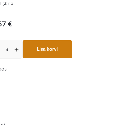
L56110
57
€
Lisa korvi
laos
370