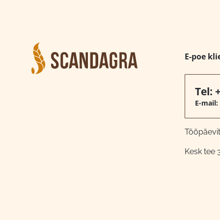
E-poe kli
Tel:
E-mail:
Tööpäeviti
Kesk tee 3