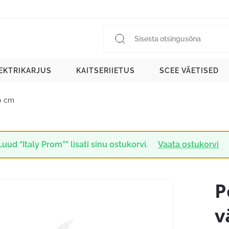
EKTRIKARJUS
KAITSERIIETUS
SCEE VÄETISED
10 cm
Luud “Italy Prom”” lisati sinu ostukorvi.
Vaata ostukorvi
P
v