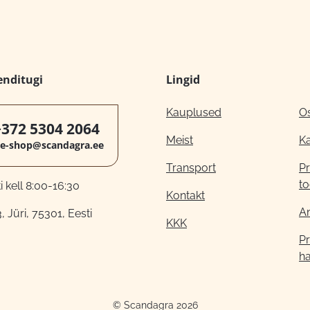
enditugi
Lingid
Kauplused
O
+372 5304 2064
Meist
K
e-shop@scandagra.ee
Transport
Pr
to
 kell 8:00-16:30
Kontakt
A
, Jüri, 75301, Eesti
KKK
Pr
h
© Scandagra 2026