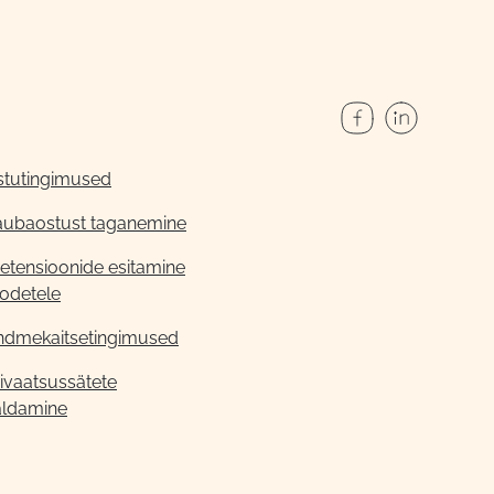
stutingimused
aubaostust taganemine
etensioonide esitamine
odetele
ndmekaitsetingimused
ivaatsussätete
aldamine