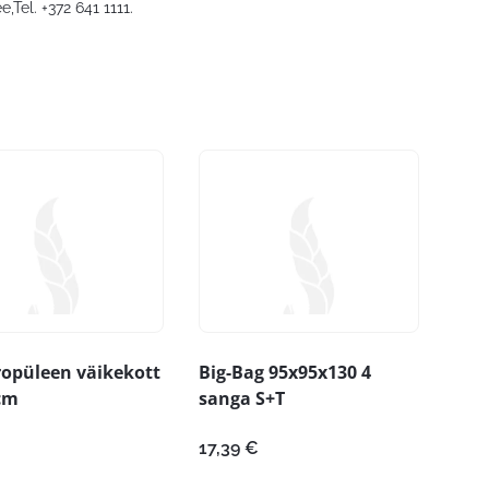
ee
,Tel. +372 641 1111.
opüleen väikekott
Big-Bag 95x95x130 4
cm
sanga S+T
17,39
€