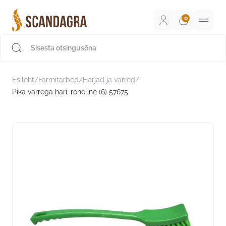
Liigu
sisu
juurde
Scandagra e-pood
Esileht
/
Farmitarbed
/
Harjad ja varred
/
Pika varrega hari, roheline (6) 57675