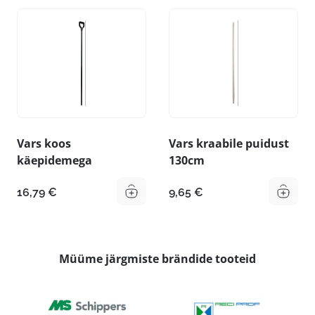
15,79 €
Vars koos
Vars kraabile puidust
käepidemega
130cm
16,79
€
9,65
€
Müüme järgmiste brändide tooteid