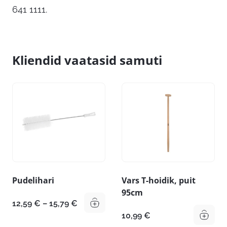
641 1111.
Kliendid vaatasid samuti
Pudelihari
Vars T-hoidik, puit
95cm
Hinnavahemik:
12,59
€
–
15,79
€
12,59 €
10,99
€
kuni