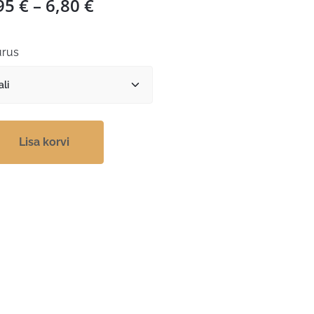
Hinnavahemik:
95
€
–
6,80
€
1,95 €
kuni
rus
6,80 €
Lisa korvi