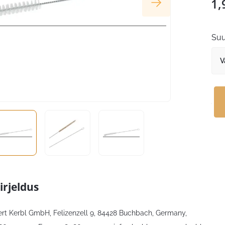
1,
Suu
irjeldus
bert Kerbl GmbH, Felizenzell 9, 84428 Buchbach, Germany,