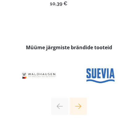
8,85 €
10,39
€
kuni
10,59 €
Müüme järgmiste brändide tooteid