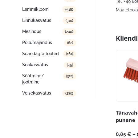
Tel. +49 8
Lemmikloom
Maaletooja:
(518)
Linnukasvatus
(310)
Mesindus
(200)
Kliend
Põllumajandus
(62)
Scandagra tooted
(161)
Seakasvatus
(45)
Söötmine/
(312)
jootmine
Veisekasvatus
(230)
Tänavah
punane
8,85
€
–