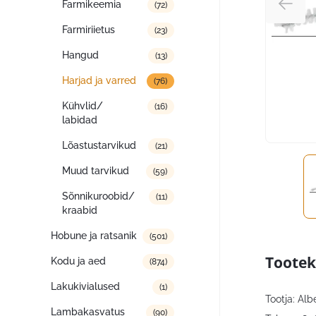
Farmikeemia
(72)
Farmiriietus
(23)
Hangud
(13)
Harjad ja varred
(76)
Kühvlid/
(16)
labidad
Lõastustarvikud
(21)
Muud tarvikud
(59)
Sõnnikuroobid/
(11)
kraabid
Hobune ja ratsanik
(501)
Tootek
Kodu ja aed
(874)
Lakukivialused
(1)
Tootja: Al
Lambakasvatus
(90)