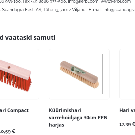
086 933-100, Fax +49 8086 933-500,
info@kerbl.com
, www.kerbl.com
 Scandagra Eesti AS, Tähe 13, 71012 Viljandi. E-mail:
info@scandagra
id vaatasid samuti
ari Compact
Küürimishari
Hari v
varrehoidjaga 30cm PPN
17,39
harjas
Hinnavahemik:
10,59
€