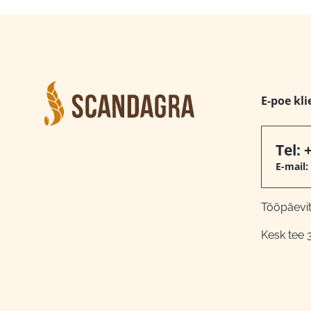
E-poe kli
Tel:
E-mail:
Tööpäeviti
Kesk tee 3