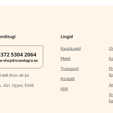
enditugi
Lingid
Kauplused
O
+372 5304 2064
Meist
K
e-shop@scandagra.ee
Transport
Pr
to
 kell 8:00-16:30
Kontakt
A
, Jüri, 75301, Eesti
KKK
Pr
h