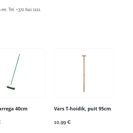
.ee
, Tel. +372 641 1111.
arrega 40cm
Vars T-hoidik, puit 95cm
€
10,99
€