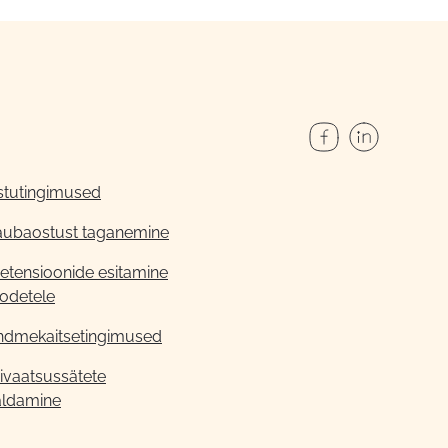
stutingimused
aubaostust taganemine
etensioonide esitamine
odetele
ndmekaitsetingimused
ivaatsussätete
aldamine