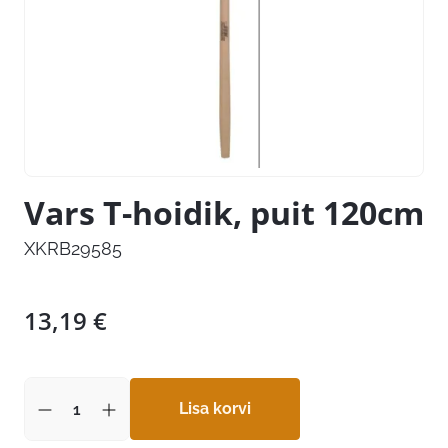
Vars T-hoidik, puit 120cm
XKRB29585
13,19
€
Lisa korvi