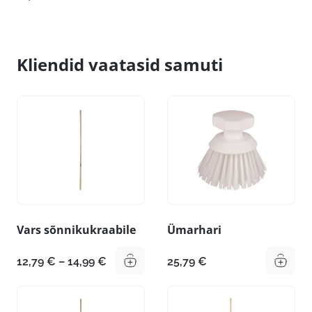
Kliendid vaatasid samuti
Vars sõnnikukraabile
Ümarhari
Hinnavahemik:
12,79
€
–
14,99
€
25,79
€
12,79 €
kuni
14,99 €