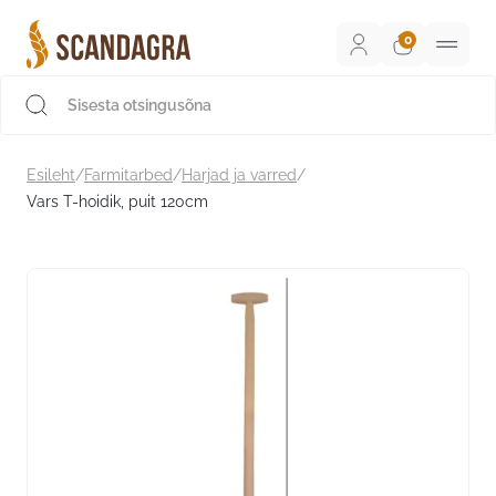
Liigu
sisu
juurde
Scandagra e-pood
Esileht
/
Farmitarbed
/
Harjad ja varred
/
Vars T-hoidik, puit 120cm