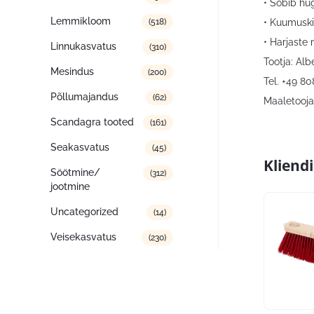
• Sobib hü
Lemmikloom
• Kuumuski
(518)
• Harjaste 
Linnukasvatus
(310)
Tootja: Al
Mesindus
(200)
Tel. +49 8
Põllumajandus
(62)
Maaletooja:
Scandagra tooted
(161)
Seakasvatus
(45)
Kliend
Söötmine/
(312)
jootmine
Uncategorized
(14)
Veisekasvatus
(230)