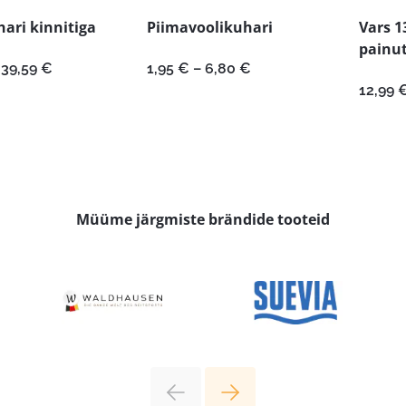
ari kinnitiga
Piimavoolikuhari
Vars 
painu
Hinnavahemik:
Hinnavahemik:
39,59
€
1,95
€
–
6,80
€
13,59 €
1,95 €
12,99
kuni
kuni
39,59 €
6,80 €
Müüme järgmiste brändide tooteid