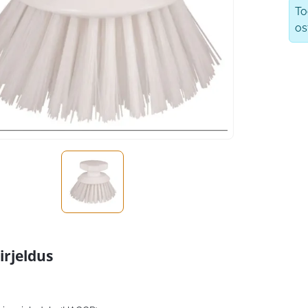
T
os
irjeldus