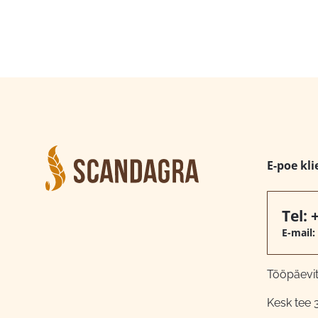
E-poe kli
Tel:
E-mail:
Tööpäeviti
Kesk tee 3