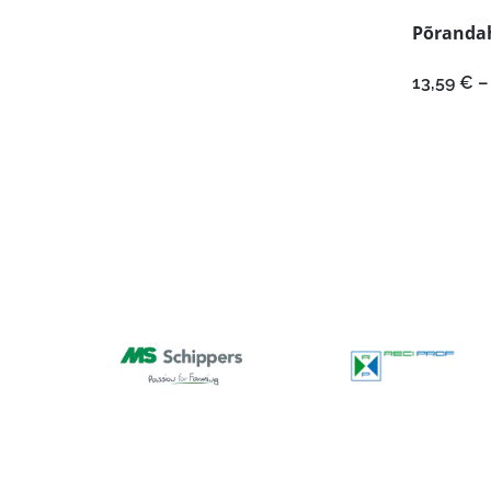
Põrandah
13,59
€
–