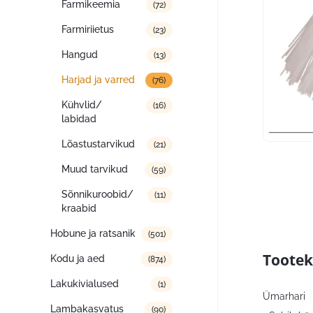
Farmikeemia
(72)
Farmiriietus
(23)
Hangud
(13)
Harjad ja varred
(76)
Kühvlid/
(16)
labidad
Lõastustarvikud
(21)
Muud tarvikud
(59)
Sõnnikuroobid/
(11)
kraabid
Hobune ja ratsanik
(501)
Tootek
Kodu ja aed
(874)
Lakukivialused
(1)
Ümarhari
Lambakasvatus
(90)