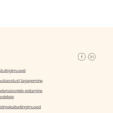
stutingimused
aubaostust taganemine
etensioonide esitamine
odetele
ndmekaitsetingimused