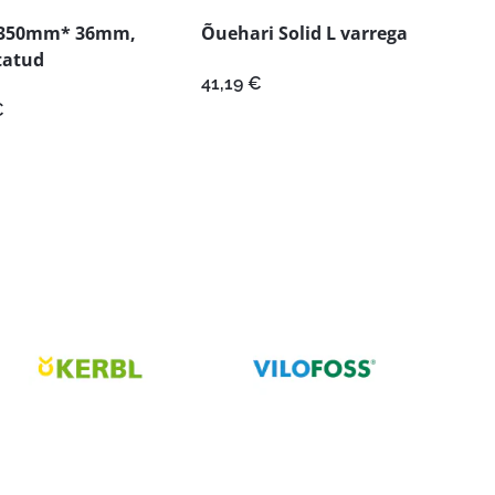
1350mm* 36mm,
Õuehari Solid L varrega
tatud
41,19
€
€