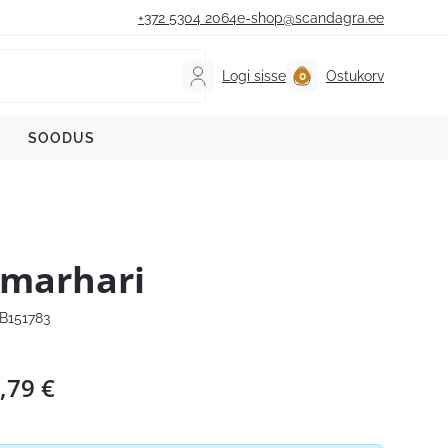
+372 5304 2064
e-shop@scandagra.ee
Logi sisse
Ostukorv
SOODUS
marhari
B151783
,79
€