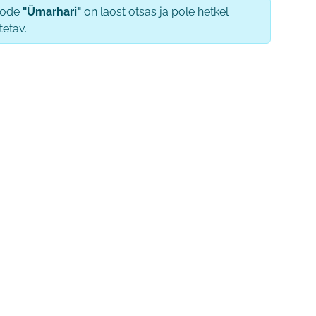
oode
"Ümarhari"
on laost otsas ja pole hetkel
tetav.