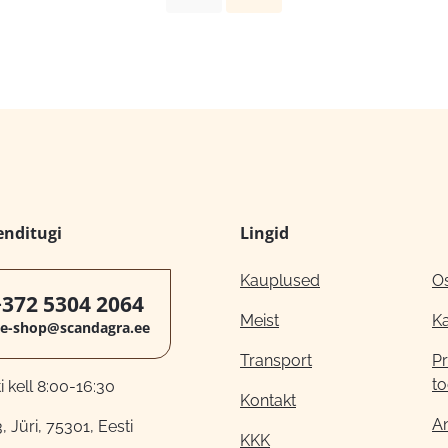
enditugi
Lingid
Kauplused
O
+372 5304 2064
Meist
K
e-shop@scandagra.ee
Transport
Pr
to
 kell 8:00-16:30
Kontakt
A
, Jüri, 75301, Eesti
KKK