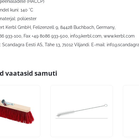
gieenialadele (HACCP)
ndel kuni: 140 °C
materjal: polüester
bert Kerbl GmbH, Felizenzell 9, 84428 Buchbach, Germany,
086 933-100, Fax +49 8086 933-500,
info@kerbl.com
, www.kerbl.com
 Scandagra Eesti AS, Tähe 13, 71012 Viljandi. E-mail:
info@scandagra
id vaatasid samuti