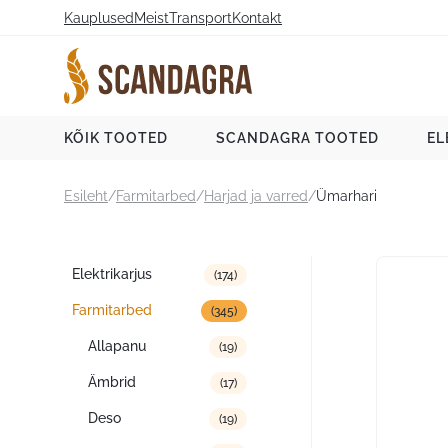
Liigu
Kauplused
Meist
Transport
Kontakt
sisu
juurde
Scandagra e-pood
KÕIK TOOTED
SCANDAGRA TOOTED
EL
Esileht
/
Farmitarbed
/
Harjad ja varred
/
Ümarhari
Tootekategooriad
Elektrikarjus
(174)
Farmitarbed
(345)
Allapanu
(19)
Ämbrid
(17)
Deso
(19)