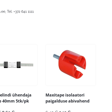
.ee
, Tel. +372 641 1111
elindi ühendaja
Maxitape isolaatori
ip 40mm 5tk/pk
paigalduse abivahend