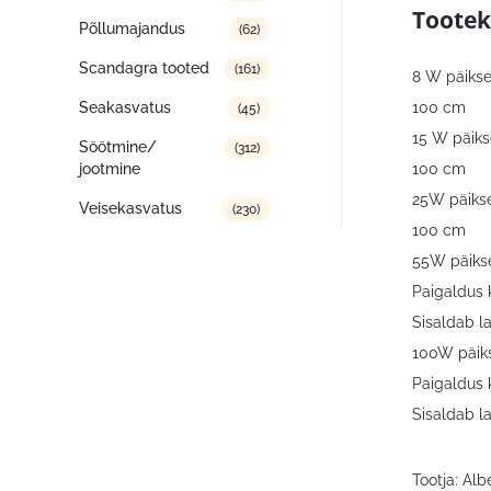
Tootek
Põllumajandus
(62)
Scandagra tooted
(161)
8 W päikse
100 cm
Seakasvatus
(45)
15 W päiks
Söötmine/
(312)
100 cm
jootmine
25W päikse
Veisekasvatus
(230)
100 cm
55W päikse
Paigaldus 
Sisaldab l
100W päiks
Paigaldus 
Sisaldab l
Tootja: Al