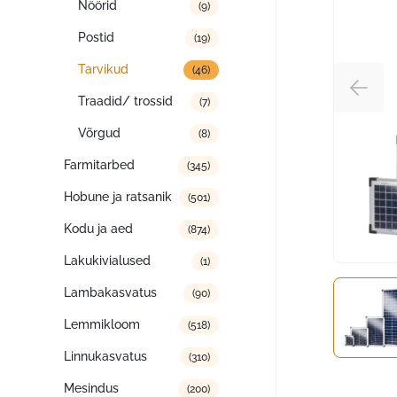
Nöörid
(9)
Postid
(19)
Tarvikud
(46)
Traadid/ trossid
(7)
Võrgud
(8)
Farmitarbed
(345)
Hobune ja ratsanik
(501)
Kodu ja aed
(874)
Lakukivialused
(1)
Lambakasvatus
(90)
Lemmikloom
(518)
Linnukasvatus
(310)
Mesindus
(200)