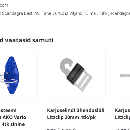
.com
 Scandagra Eesti AS, Tähe 13, 71012 Viljandi. E-mail:
info@scandagra
id vaatasid samuti
üsteemi
Karjuselindi ühenduslüli
Karjus
 AKO Vario
Litzclip 20mm 4tk/pk
Litzcl
4tk sinine