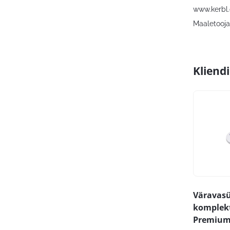
www.kerbl
Maaletooja:
Kliend
Väravas
komplekt
Premium 