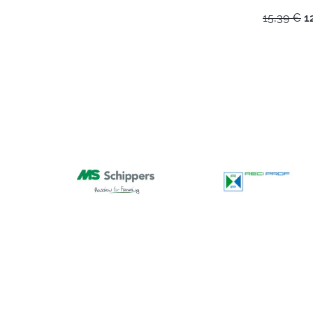
A
15,39
€
1
h
ol
1