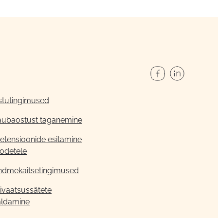
stutingimused
aubaostust taganemine
etensioonide esitamine
odetele
ndmekaitsetingimused
ivaatsussätete
aldamine