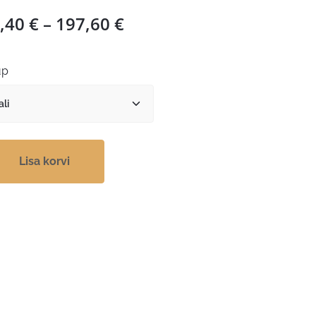
Hinnavahemik:
,40
€
–
197,60
€
66,40 €
kuni
üp
197,60 €
Lisa korvi