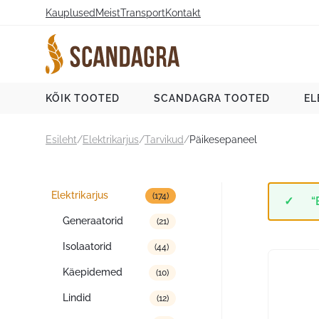
Liigu
Kauplused
Meist
Transport
Kontakt
sisu
juurde
Scandagra e-pood
KÕIK TOOTED
SCANDAGRA TOOTED
EL
Esileht
/
Elektrikarjus
/
Tarvikud
/
Päikesepaneel
Tootekategooriad
Elektrikarjus
(174)
“
Generaatorid
(21)
Isolaatorid
(44)
Käepidemed
(10)
Lindid
(12)