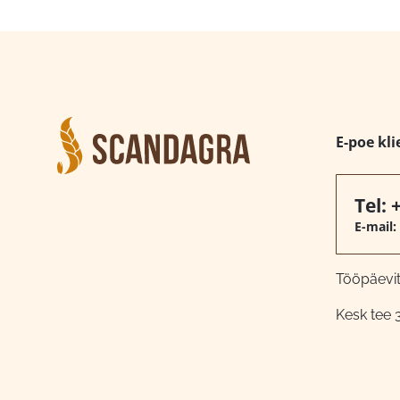
E-poe kli
Tel:
E-mail:
Tööpäeviti
Kesk tee 3