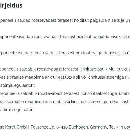
irjeldus
paneel sisaldab roostevabast terasest hoidikut paigaldamiseks ja üh
epaneel: sisaldab roostevabast terasest hoidikut paigaldamiseks ja 
paneel: sisaldab roostevabast terasest hoidikut paigaldamiseks ja ü
paneel: sisaldab 4 roostevabast terasest kinnitusplaati + M8 kruvid,
kas spiraalse maapinna ankru (442382) abil või kinnitussüsteemiga (44
aadimisregulaatorit
epaneel sisaldab 2 roostevabast terasest horisontaalset tuge, ühen
kas spiraalse maapinna ankru abil või kinnitussüsteemiga metallkasti
aadimisregulaatorit
bert Kerbl GmbH, Felizenzell 9, 84428 Buchbach, Germany, Tel. +49 8