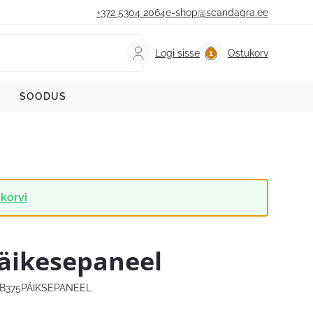
+372 5304 2064
e-shop@scandagra.ee
Logi sisse
Ostukorv
SOODUS
korvi
äikesepaneel
B375PÄIKSEPANEEL