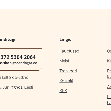
enditugi
Lingid
Kauplused
O
+372 5304 2064
Meist
K
e-shop@scandagra.ee
Transport
Pr
to
 kell 8:00-16:30
Kontakt
A
, Jüri, 75301, Eesti
KKK
Pr
h