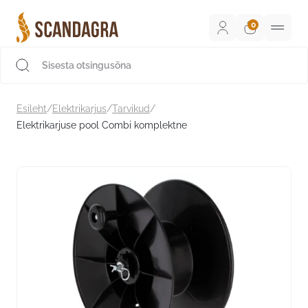
Liigu
sisu
juurde
Scandagra e-pood
Esileht
/
Elektrikarjus
/
Tarvikud
/
Elektrikarjuse pool Combi komplektne