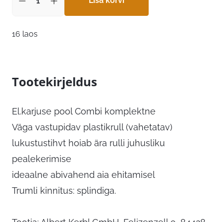
25,99 €.
Lisa korvi
20,79 €.
16 laos
Tootekirjeldus
El.karjuse pool Combi komplektne
Väga vastupidav plastikrull (vahetatav)
lukustustihvt hoiab ära rulli juhusliku
pealekerimise
ideaalne abivahend aia ehitamisel
Trumli kinnitus: splindiga.