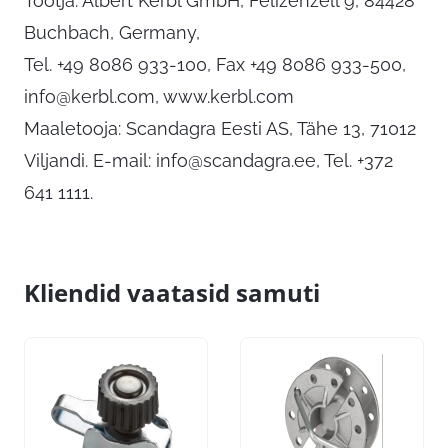
Tootja: Albert Kerbl GmbH, Felizenzell 9, 84428
Buchbach, Germany,
Tel. +49 8086 933-100, Fax +49 8086 933-500,
info@kerbl.com
, www.kerbl.com
Maaletooja: Scandagra Eesti AS, Tähe 13, 71012
Viljandi. E-mail:
info@scandagra.ee
, Tel. +372
641 1111.
Kliendid vaatasid samuti