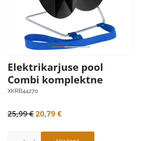
Elektrikarjuse pool
Combi komplektne
XKRB44270
Algne
Praegune
25,99
€
20,79
€
hind
hind
oli:
on: