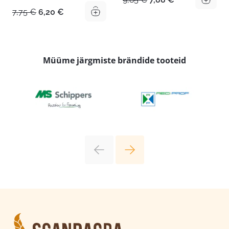
hind
hind
Algne
Praegune
7,75
€
6,20
€
oli:
on:
hind
hind
9,85 €.
7,88 €.
oli:
on:
7,75 €.
6,20 €.
Müüme järgmiste brändide tooteid