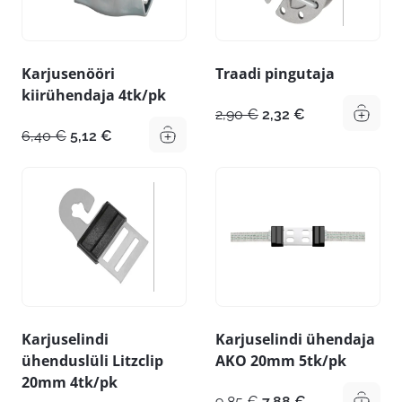
Karjusenööri
Traadi pingutaja
kiirühendaja 4tk/pk
Algne
Praegune
2,90
€
2,32
€
hind
hind
Algne
Praegune
6,40
€
5,12
€
oli:
on:
hind
hind
2,90 €.
2,32 €.
oli:
on:
6,40 €.
5,12 €.
Karjuselindi
Karjuselindi ühendaja
ühenduslüli Litzclip
AKO 20mm 5tk/pk
20mm 4tk/pk
Algne
Praegune
9,85
€
7,88
€