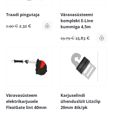
Traadi pingutaja
Väravasüsteemi
komplekt E-Line
Algne
Praegune
2,90
€
2,32
€
kummiga 4,5m
hind
hind
oli:
on:
Algne
Praegune
19,79
€
15,83
€
2,90 €.
2,32 €.
hind
hind
oli:
on:
19,79 €.
15,83 €.
Väravasüsteem
Karjuselindi
elektrikarjusele
ühenduslüli Litzclip
FlexiGate lint 40mm
20mm 4tk/pk