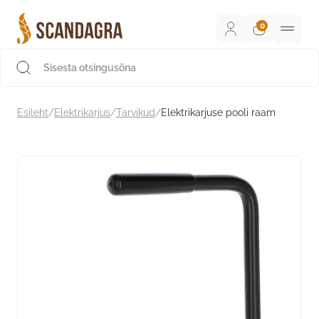
Liigu
sisu
juurde
Scandagra e-pood
Esileht
/
Elektrikarjus
/
Tarvikud
/
Elektrikarjuse pooli raam