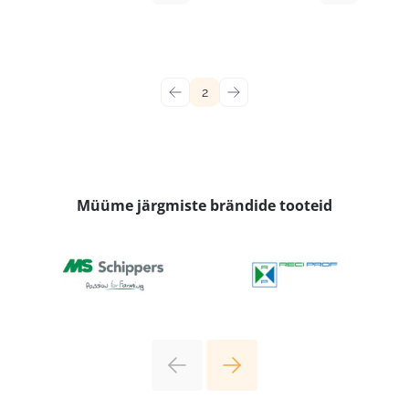
←
2
→
Müüme järgmiste brändide tooteid