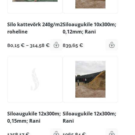
Silo kattevõrk 240g/m2
Siloaugukile 10x300m;
roheline
0,12mm; Rani
Hinnavahemik:
80,15
€
–
314,58
€
839,65
€
80,15 €
kuni
314,58 €
Siloaugukile 12x300m;
Siloaugukile 12x300m;
0,15mm; Rani
Rani
1258,17
€
1065,84
€