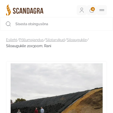
Liigu
sisu
juurde
Scandagra e-pood
Esileht
/
Põllumajandus
/
Silotarvikud
/
Siloaugukile
/
Siloaugukile 20x300m; Rani