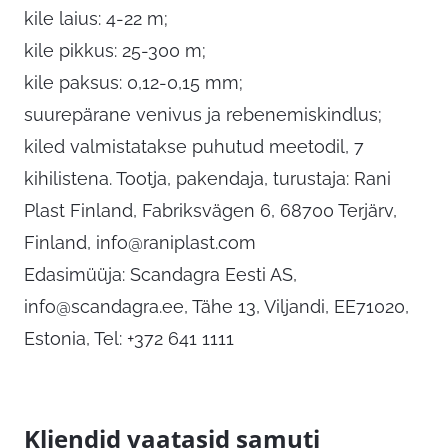
kile laius: 4-22 m;
kile pikkus: 25-300 m;
kile paksus: 0,12-0,15 mm;
suurepärane venivus ja rebenemiskindlus;
kiled valmistatakse puhutud meetodil, 7
kihilistena. Tootja, pakendaja, turustaja: Rani
Plast Finland, Fabriksvägen 6, 68700 Terjärv,
Finland,
info@raniplast.com
Edasimüüja: Scandagra Eesti AS,
info@scandagra.ee
, Tähe 13, Viljandi, EE71020,
Estonia, Tel: +372 641 1111
Kliendid vaatasid samuti