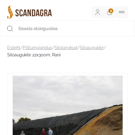
Liigu
sisu
juurde
Scandagra e-pood
Esileht
/
Põllumajandus
/
Silotarvikud
/
Siloaugukile
/
Siloaugukile 22x300m; Rani