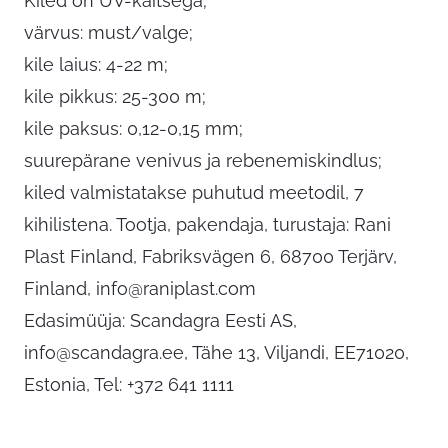
Kiled on UV-kaitsega;
värvus: must/valge;
kile laius: 4-22 m;
kile pikkus: 25-300 m;
kile paksus: 0,12-0,15 mm;
suurepärane venivus ja rebenemiskindlus;
kiled valmistatakse puhutud meetodil, 7
kihilistena. Tootja, pakendaja, turustaja: Rani
Plast Finland, Fabriksvägen 6, 68700 Terjärv,
Finland,
info@raniplast.com
Edasimüüja: Scandagra Eesti AS,
info@scandagra.ee
, Tähe 13, Viljandi, EE71020,
Estonia, Tel: +372 641 1111