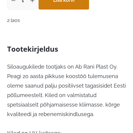
Lisa korvi
2 laos
Tootekirjeldus
Siloaugukilede tootjaks on Ab Rani Plast Oy.
Peagi 20 aasta pikkuse koostöö tulemusena
oleme saanud palju positiivset tagasisidet Eesti
põllumeestelt. Kiled on valmistatud
spetsiaalselt põhjamaisesse kliimasse, kõrge
kvaliteedi ja rebenemiskindlusega.