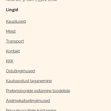
Lingid
Kauplused
Meist
Transport
Kontakt
KKK
Ostutingimused
Kaubaostust taganemine
Pretensioonide esitamine toodetele
Andmekaitsetingimused
Privaatsussätete haldamine