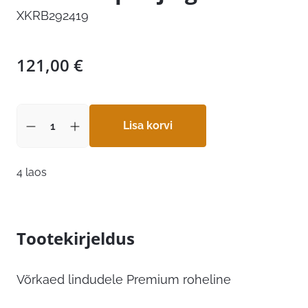
XKRB292419
121,00
€
Lisa korvi
4 laos
Tootekirjeldus
Võrkaed lindudele Premium roheline