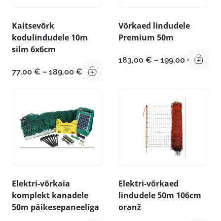
Kaitsevõrk
Võrkaed lindudele
kodulindudele 10m
Premium 50m
silm 6x6cm
Hinnav
183,00
€
–
199,00
€
183,00
Hinnavahemik:
77,00
€
–
189,00
€
kuni
77,00 €
199,00
kuni
189,00 €
Elektri-võrkaia
Elektri-võrkaed
komplekt kanadele
lindudele 50m 106cm
50m päikesepaneeliga
oranž