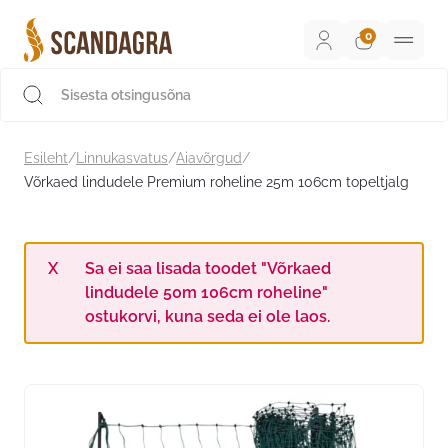
Liigu
sisu
juurde
Scandagra e-pood
Esileht
/
Linnukasvatus
/
Aiavõrgud
/
Võrkaed lindudele Premium roheline 25m 106cm topeltjalg
Sa ei saa lisada toodet "Võrkaed
lindudele 50m 106cm roheline"
ostukorvi, kuna seda ei ole laos.