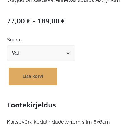
Võrgud on saadaval erinevas suurustes, 5-20m
Hinnavahemik:
77,00
€
–
189,00
€
77,00 €
kuni
Suurus
189,00 €
Lisa korvi
Tootekirjeldus
Kaitsevõrk kodulindudele 10m silm 6x6cm