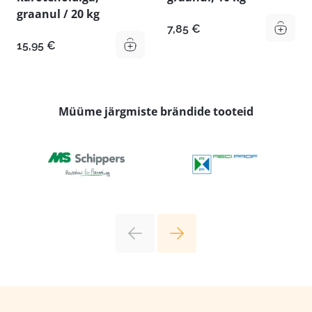
graanul / 20 kg
7,85
€
15,95
€
Müüme järgmiste brändide tooteid