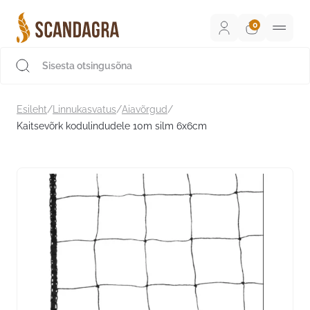
Liigu
sisu
juurde
Scandagra e-pood
Esileht
/
Linnukasvatus
/
Aiavõrgud
/
Kaitsevõrk kodulindudele 10m silm 6x6cm