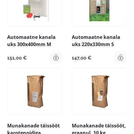
Automaatne kanala
Automaatne kanala
uks 300x400mm M
uks 220x330mm S
151,00
€
147,00
€
Munakanade täissööt
Munakanade täissööt,
karotenoidiga,
graanul, 10 kg