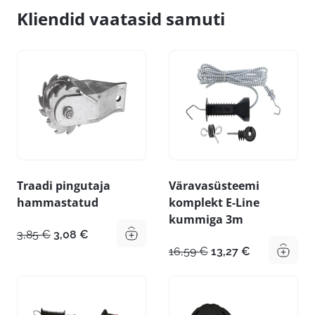
Kliendid vaatasid samuti
Traadi pingutaja
Väravasüsteemi
hammastatud
komplekt E-Line
kummiga 3m
Algne
Praegune
3,85
€
3,08
€
hind
hind
Algne
Praegune
16,59
€
13,27
€
oli:
on:
hind
hind
3,85 €.
3,08 €.
oli:
on:
16,59 €.
13,27 €.