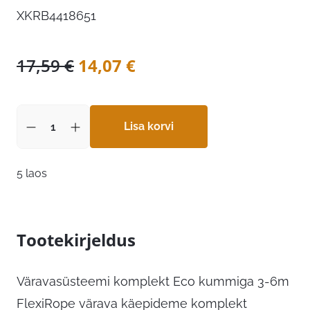
XKRB4418651
Algne
Praegune
17,59
€
14,07
€
hind
hind
oli:
on:
17,59 €.
Lisa korvi
14,07 €.
5 laos
Tootekirjeldus
Väravasüsteemi komplekt Eco kummiga 3-6m
FlexiRope värava käepideme komplekt