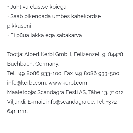
• Juhtiva elastse köiega
• Saab pikendada umbes kahekordse
pikkuseni
• Ei püüa lakka ega sabakarva
Tootja: Albert Kerbl GmbH, Felizenzell 9, 84428
Buchbach, Germany,
Tel. +49 8086 933-100, Fax +49 8086 933-500,
info@kerbl.com
, www.kerbl.com
Maaletooja: Scandagra Eesti AS, Tähe 13, 71012
Viljandi. E-mail:
info@scandagra.ee
, Tel. +372
641 1111.