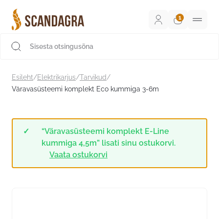
Liigu
sisu
juurde
Scandagra e-pood
Esileht
/
Elektrikarjus
/
Tarvikud
/
Väravasüsteemi komplekt Eco kummiga 3-6m
“Väravasüsteemi komplekt E-Line
kummiga 4,5m” lisati sinu ostukorvi.
Vaata ostukorvi