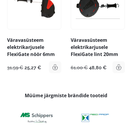
Väravasüsteem
Väravasüsteem
elektrikarjusele
elektrikarjusele
FlexiGate nöör 6mm
FlexiGate lint 20mm
Algne
Praegune
Algne
Praegune
31,59
€
25,27
€
61,00
€
48,80
€
hind
hind
hind
hind
oli:
on:
oli:
on:
31,59 €.
25,27 €.
61,00 €.
48,80 €.
Müüme järgmiste brändide tooteid