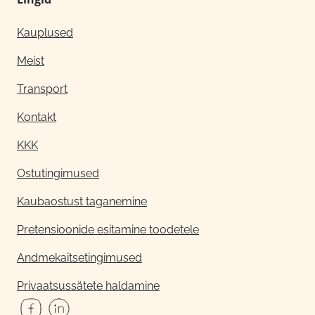
Kauplused
Meist
Transport
Kontakt
KKK
Ostutingimused
Kaubaostust taganemine
Pretensioonide esitamine toodetele
Andmekaitsetingimused
Privaatsussätete haldamine