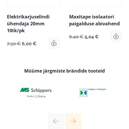
Elektrikarjuselindi
Maxitape isolaatori
ühendaja 20mm
paigalduse abivahend
10tk/pk
Algne
Praegune
6,40
€
5,04
€
hind
hind
Algne
Praegune
7,50
€
6,00
€
oli:
on:
hind
hind
6,40 €.
5,04 €.
oli:
on:
7,50 €.
6,00 €.
Müüme järgmiste brändide tooteid