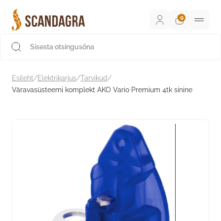
Liigu
sisu
juurde
Scandagra e-pood
Esileht
/
Elektrikarjus
/
Tarvikud
/
Väravasüsteemi komplekt AKO Vario Premium 4tk sinine