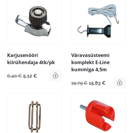
Karjusenööri
Väravasüsteemi
kiirühendaja 4tk/pk
komplekt E-Line
kummiga 4,5m
Algne
Praegune
6,40
€
5,12
€
hind
hind
Algne
Praegune
19,79
€
15,83
€
oli:
on:
hind
hind
6,40 €.
5,12 €.
oli:
on:
19,79 €.
15,83 €.