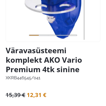
Väravasüsteemi
komplekt AKO Vario
Premium 4tk sinine
XKRB446545/041
Algne
Praegune
15,39
€
12,31
€
hind
hind