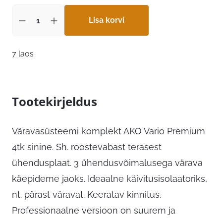
oli:
on:
15,39 €.
Lisa korvi
12,31 €.
7 laos
Tootekirjeldus
Väravasüsteemi komplekt AKO Vario Premium
4tk sinine. Sh. roostevabast terasest
ühendusplaat. 3 ühendusvõimalusega värava
käepideme jaoks. Ideaalne käivitusisolaatoriks,
nt. pärast väravat. Keeratav kinnitus.
Professionaalne versioon on suurem ja