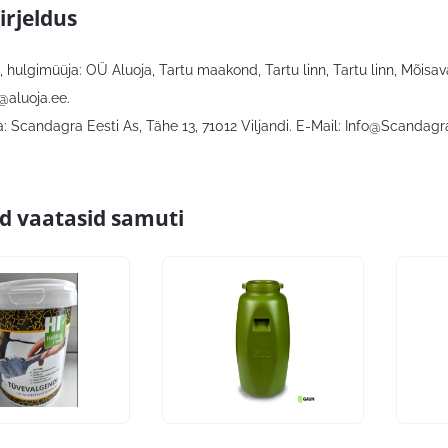
irjeldus
 hulgimüüja: OÜ Aluoja, Tartu maakond, Tartu linn, Tartu linn, Mõisava
@aluoja.ee
.
 Scandagra Eesti As, Tähe 13, 71012 Viljandi. E-Mail:
Info@Scandagr
id vaatasid samuti