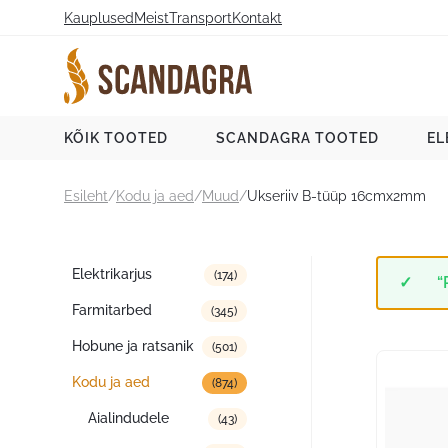
Liigu
Kauplused
Meist
Transport
Kontakt
sisu
juurde
Scandagra e-pood
KÕIK TOOTED
SCANDAGRA TOOTED
EL
Esileht
/
Kodu ja aed
/
Muud
/
Ukseriiv B-tüüp 16cmx2mm
Tootekategooriad
Elektrikarjus
(174)
“
Farmitarbed
(345)
Hobune ja ratsanik
(501)
Kodu ja aed
(874)
Aialindudele
(43)