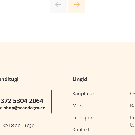
enditugi
Lingid
Kauplused
O
+372 5304 2064
Meist
K
e-shop@scandagra.ee
Transport
Pr
to
 kell 8:00-16:30
Kontakt