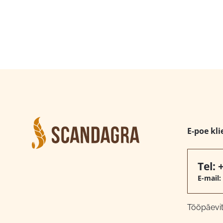
E-poe kli
Tel:
E-mail:
Tööpäeviti