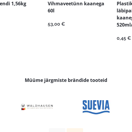
endi 1,56kg
Vihmaveetünn kaanega
Plast
60l
läbipa
kaane
53,00
€
520ml/
0,45
€
Müüme järgmiste brändide tooteid