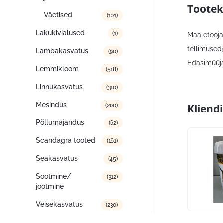
Tootek
Väetised
(101)
Lakukivialused
(1)
Maaletooja,
tellimused
Lambakasvatus
(90)
Edasimüüja:
Lemmikloom
(518)
Linnukasvatus
(310)
Mesindus
Kliend
(200)
Põllumajandus
(62)
Scandagra tooted
(161)
Seakasvatus
(45)
Söötmine/
(312)
jootmine
Veisekasvatus
(230)