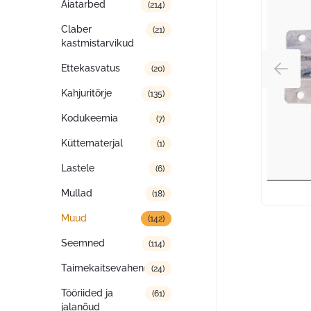
Aiatarbed
(214)
Claber
(21)
kastmistarvikud
Ettekasvatus
(20)
Kahjuritõrje
(135)
Kodukeemia
(7)
Küttematerjal
(1)
Lastele
(6)
Mullad
(18)
Muud
(142)
Seemned
(114)
Taimekaitsevahendid
(24)
Tööriided ja
(61)
jalanõud