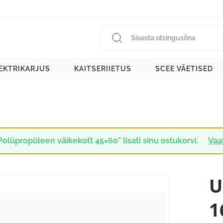
EKTRIKARJUS
KAITSERIIETUS
SCEE VÄETISED
Polüpropüleen väikekott 45×60” lisati sinu ostukorvi.
Vaa
U
1