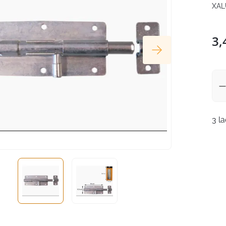
XAL
3,
3 l