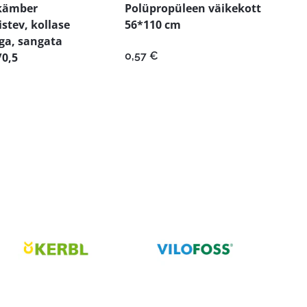
ikämber
Polüpropüleen väikekott
istev, kollase
56*110 cm
ga, sangata
0,57
€
0,5