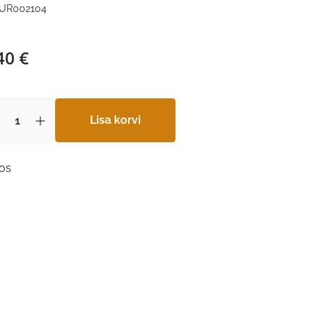
UR002104
40
€
Lisa korvi
aos