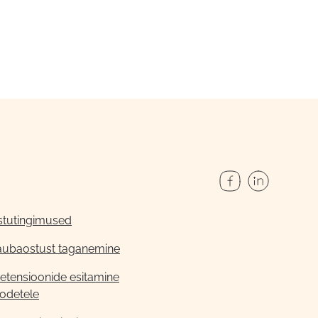
stutingimused
aubaostust taganemine
etensioonide esitamine
odetele