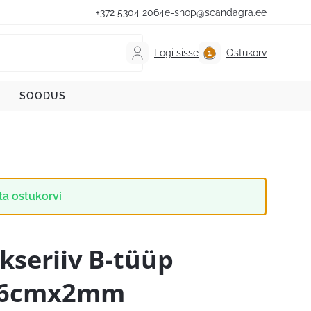
+372 5304 2064
e-shop@scandagra.ee
Logi sisse
Ostukorv
SOODUS
ta ostukorvi
kseriiv B-tüüp
6cmx2mm