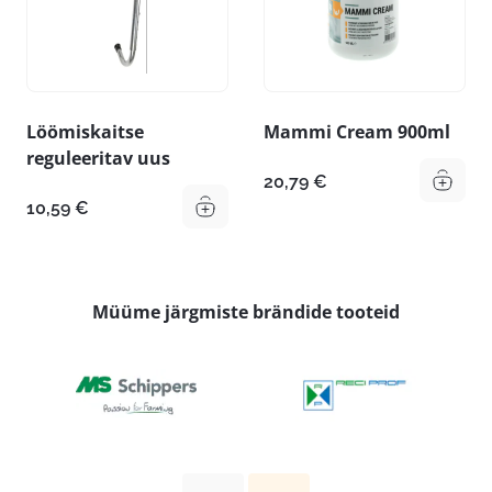
Löömiskaitse
Mammi Cream 900ml
reguleeritav uus
20,79
€
10,59
€
Müüme järgmiste brändide tooteid