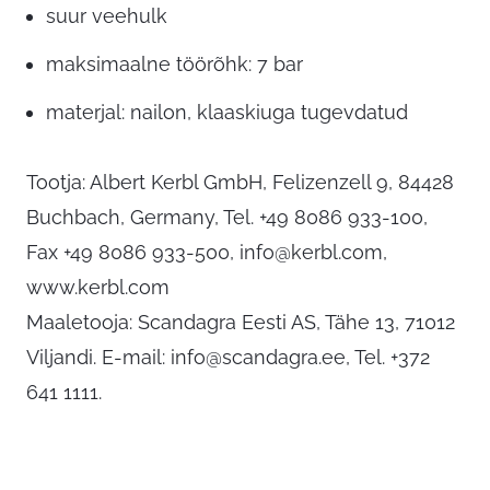
suur veehulk
maksimaalne töörõhk: 7 bar
materjal: nailon, klaaskiuga tugevdatud
Tootja: Albert Kerbl GmbH, Felizenzell 9, 84428
Buchbach, Germany, Tel. +49 8086 933-100,
Fax +49 8086 933-500,
info@kerbl.com
,
www.kerbl.com
Maaletooja: Scandagra Eesti AS, Tähe 13, 71012
Viljandi. E-mail:
info@scandagra.ee
, Tel. +372
641 1111.