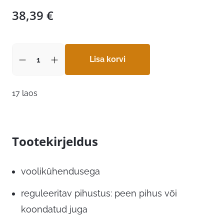
38,39
€
Lisa korvi
17 laos
Tootekirjeldus
voolikühendusega
reguleeritav pihustus: peen pihus või
koondatud juga