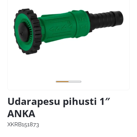
Udarapesu pihusti 1″
ANKA
XKRB151873