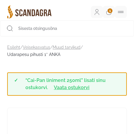
Liigu
sisu
juurde
Scandagra e-pood
Esileht
/
Veisekasvatus
/
Muud tarvikud
/
Udarapesu pihusti 1″ ANKA
“Cai-Pan liniment 250ml” lisati sinu
ostukorvi.
Vaata ostukorvi