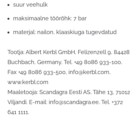
suur veehulk
maksimaalne töörõhk: 7 bar
materjal: nailon, klaaskiuga tugevdatud
Tootja: Albert Kerbl GmbH, Felizenzell 9, 84428
Buchbach, Germany, Tel. +49 8086 933-100,
Fax +49 8086 933-500,
info@kerbl.com
,
www.kerbl.com
Maaletooja: Scandagra Eesti AS, Tähe 13, 71012
Viljandi. E-mail:
info@scandagra.ee
, Tel. +372
641 1111.