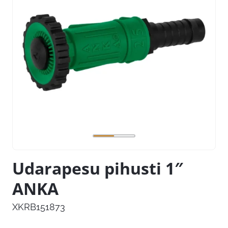
Udarapesu pihusti 1″
ANKA
XKRB151873