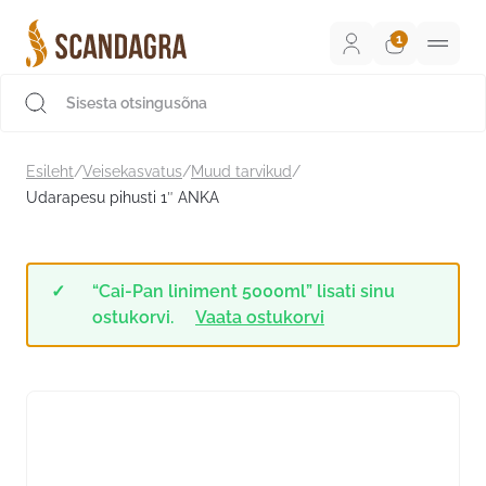
Liigu
sisu
juurde
Scandagra e-pood
Esileht
/
Veisekasvatus
/
Muud tarvikud
/
Udarapesu pihusti 1″ ANKA
“Cai-Pan liniment 5000ml” lisati sinu
ostukorvi.
Vaata ostukorvi