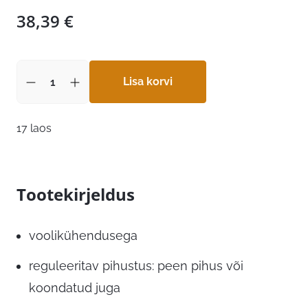
38,39
€
Lisa korvi
17 laos
Tootekirjeldus
voolikühendusega
reguleeritav pihustus: peen pihus või
koondatud juga