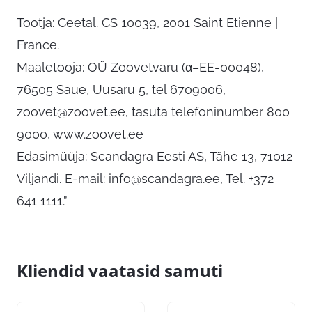
Tootja: Ceetal. CS 10039, 2001 Saint Etienne |
France.
Maaletooja: OÜ Zoovetvaru (α–EE-00048),
76505 Saue, Uusaru 5, tel 6709006,
zoovet@zoovet.ee
, tasuta telefoninumber 800
9000, www.zoovet.ee
Edasimüüja: Scandagra Eesti AS, Tähe 13, 71012
Viljandi. E-mail:
info@scandagra.ee
, Tel. +372
641 1111.”
Kliendid vaatasid samuti