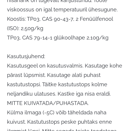
nisanahk on tugevalt kahjustunud. Toote
viskoossus on igal temperatuuril ühesugune.
Koostis: TP03, CAS 90-43-7, 2 Fenüülfenool
(ISO): 2,50g/kg
TP03, CAS 79-14-1 glükoolhape 2,10g/kg
Kasutusjuhend:
Kasutusgeel on kasutusvalmis. Kasutage kohe
pärast lüpsmist. Kasutage alati puhast
kastutustopsi. Täitke kastutustops kolme
neljandiku ulatuses. Kastke iga nisa eraldi.
MITTE KUIVATADA/PUHASTADA.
Külma ilmaga (-5C) võib täheldada naha
kuivust. Kastutustops peske puhtaks enne