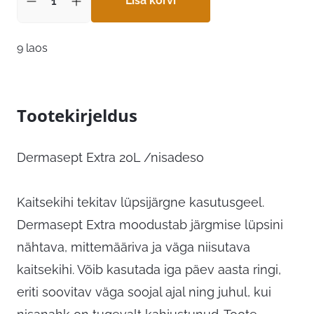
Lisa korvi
9 laos
Tootekirjeldus
Dermasept Extra 20L /nisadeso
Kaitsekihi tekitav lüpsijärgne kasutusgeel.
Dermasept Extra moodustab järgmise lüpsini
nähtava, mittemääriva ja väga niisutava
kaitsekihi. Võib kasutada iga päev aasta ringi,
eriti soovitav väga soojal ajal ning juhul, kui