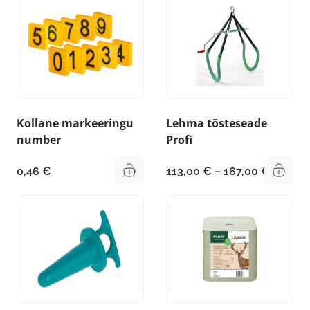
Kollane markeeringu
Lehma tõsteseade
number
Profi
Hinnav
0,46
€
113,00
€
–
167,00
€
113,00 
kuni
167,00 