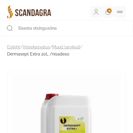
Liigu
sisu
juurde
Scandagra e-pood
Esileht
/
Veisekasvatus
/
Muud tarvikud
/
Dermasept Extra 20L /nisadeso