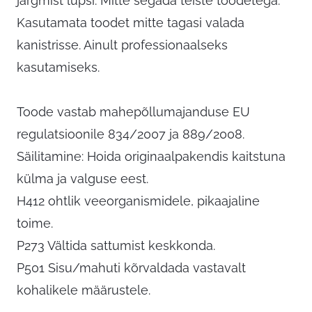
järgmist lüpsi. Mitte segada teiste toodetega.
Kasutamata toodet mitte tagasi valada
kanistrisse. Ainult professionaalseks
kasutamiseks.
Toode vastab mahepõllumajanduse EU
regulatsioonile 834/2007 ja 889/2008.
Säilitamine: Hoida originaalpakendis kaitstuna
külma ja valguse eest.
H412 ohtlik veeorganismidele, pikaajaline
toime.
P273 Vältida sattumist keskkonda.
P501 Sisu/mahuti kõrvaldada vastavalt
kohalikele määrustele.