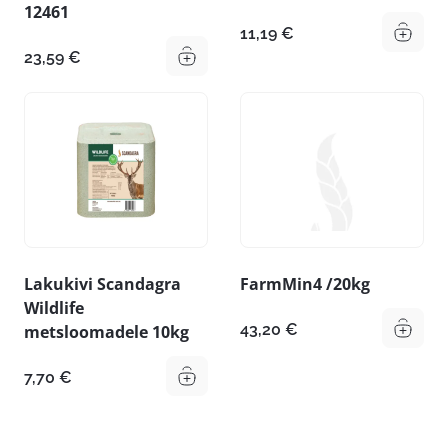
12461
11,19
€
23,59
€
Lakukivi Scandagra
FarmMin4 /20kg
Wildlife
43,20
€
metsloomadele 10kg
7,70
€