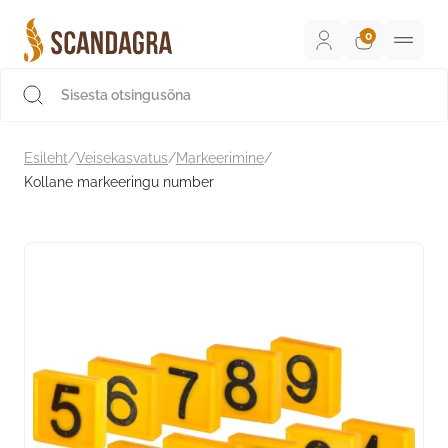
Liigu
sisu
juurde
Scandagra e-pood
Esileht
/
Veisekasvatus
/
Markeerimine
/
Kollane markeeringu number