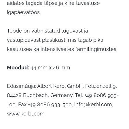
aidates tagada täpse ja kiire tuvastuse
igapäevatöös.
Toode on valmistatud tugevast ja
vastupidavast plastikust, mis tagab pika
kasutusea ka intensiivsetes farmitingimustes.
Mõõdud:
44 mm x 46 mm
Edasimüüja: Albert Kerbl GmbH, Felizenzell 9,
84428 Buchbach, Germany, Tel. +49 8086 933-
100, Fax +49 8086 933-500,
info@kerbl.com
,
www.kerbl.com