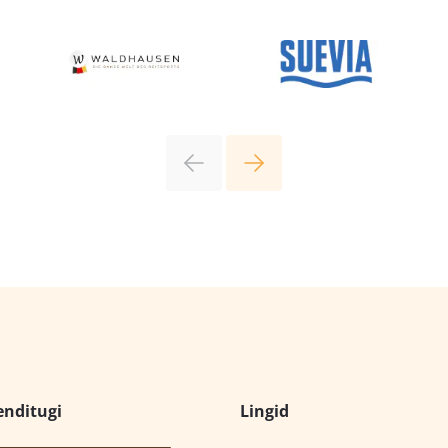
enditugi
Lingid