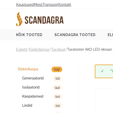
Liigu
Kauplused
Meist
Transport
Kontakt
sisu
juurde
Scandagra e-pood
KÕIK TOOTED
SCANDAGRA TOOTED
EL
Esileht
/
Elektrikarjus
/
Tarvikud
/
Taratester AKO LED ekraan
Tootekategooriad
Elektrikarjus
(174)
“
Generaatorid
(21)
Isolaatorid
(44)
Käepidemed
(10)
Lindid
(12)