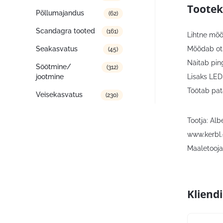
Tootek
Põllumajandus
(62)
Scandagra tooted
(161)
Lihtne mõõ
Mõõdab otse
Seakasvatus
(45)
Näitab ping
Söötmine/
(312)
Lisaks LED-
jootmine
Töötab pata
Veisekasvatus
(230)
Tootja: Al
www.kerbl
Maaletooja:
Kliend