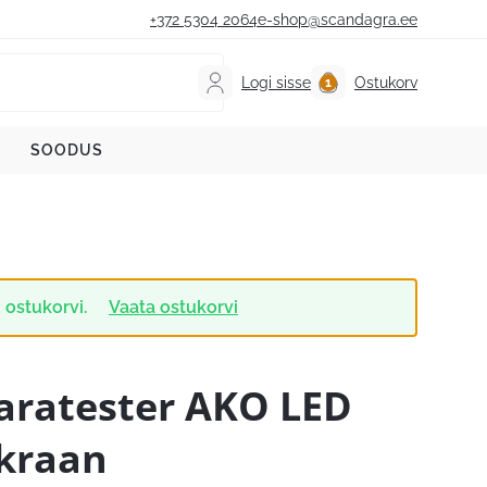
+372 5304 2064
e-shop@scandagra.ee
Logi sisse
Ostukorv
SOODUS
 ostukorvi.
Vaata ostukorvi
aratester AKO LED
kraan