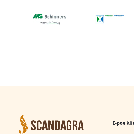
E-poe kli