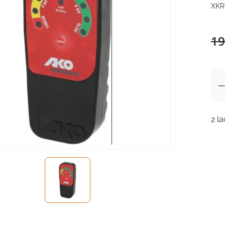
XKR
19
2 l