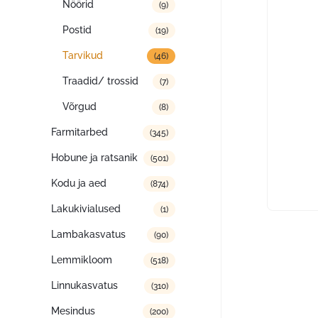
Nöörid
(9)
Postid
(19)
Tarvikud
(46)
Traadid/ trossid
(7)
Võrgud
(8)
Farmitarbed
(345)
Hobune ja ratsanik
(501)
Kodu ja aed
(874)
Lakukivialused
(1)
Lambakasvatus
(90)
Lemmikloom
(518)
Linnukasvatus
(310)
Mesindus
(200)