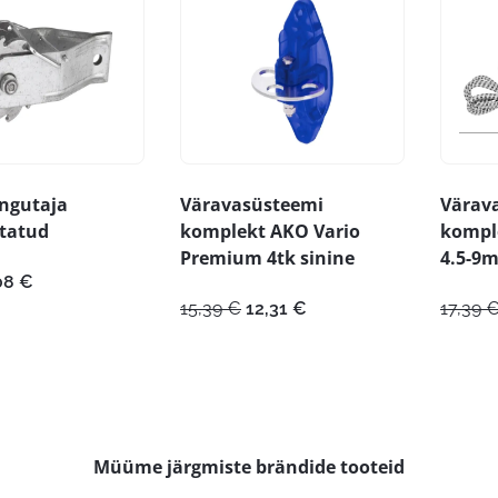
ingutaja
Väravasüsteemi
Värav
tatud
komplekt AKO Vario
kompl
Premium 4tk sinine
4.5-9
gne
Praegune
08
€
nd
hind
Algne
Praegune
15,39
€
12,31
€
17,39
:
on:
hind
hind
85 €.
3,08 €.
oli:
on:
15,39 €.
12,31 €.
Müüme järgmiste brändide tooteid