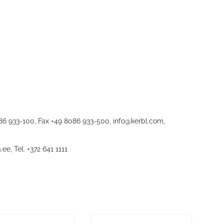
086 933-100, Fax +49 8086 933-500,
info@kerbl.com
,
.ee
, Tel. +372 641 1111