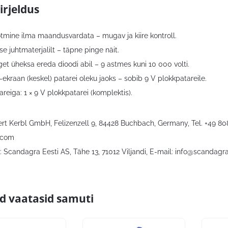
irjeldus
tmine ilma maandusvardata – mugav ja kiire kontroll.
 juhtmaterjalilt – täpne pinge näit.
et üheksa ereda dioodi abil – 9 astmes kuni 10 000 volti.
ekraan (keskel) patarei oleku jaoks – sobib 9 V plokkpatareile.
reiga: 1 × 9 V plokkpatarei (komplektis).
bert Kerbl GmbH, Felizenzell 9, 84428 Buchbach, Germany, Tel. +49 8
.com
 Scandagra Eesti AS, Tähe 13, 71012 Viljandi, E-mail:
info@scandagra
id vaatasid samuti