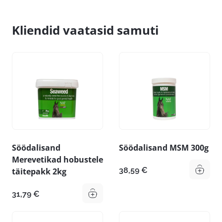
Kliendid vaatasid samuti
Söödalisand
Söödalisand MSM 300g
Merevetikad hobustele
38,59
€
täitepakk 2kg
31,79
€