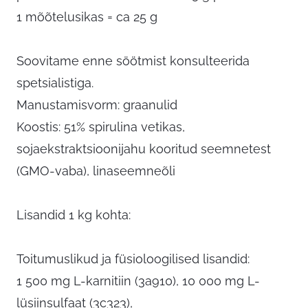
1 mõõtelusikas = ca 25 g
Soovitame enne söötmist konsulteerida
spetsialistiga.
Manustamisvorm: graanulid
Koostis: 51% spirulina vetikas,
sojaekstraktsioonijahu kooritud seemnetest
(GMO-vaba), linaseemneõli
Lisandid 1 kg kohta:
Toitumuslikud ja füsioloogilised lisandid:
1 500 mg L-karnitiin (3a910), 10 000 mg L-
lüsiinsulfaat (3c323),