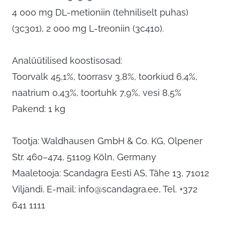
4 000 mg DL-metioniin (tehniliselt puhas)
(3c301), 2 000 mg L-treoniin (3c410).
Analüütilised koostisosad:
Toorvalk 45,1%, toorrasv 3,8%, toorkiud 6,4%,
naatrium 0,43%, toortuhk 7,9%, vesi 8,5%
Pakend: 1 kg
Tootja: Waldhausen GmbH & Co. KG, Olpener
Str. 460–474, 51109 Köln, Germany
Maaletooja: Scandagra Eesti AS, Tähe 13, 71012
Viljandi. E-mail:
info@scandagra.ee
, Tel. +372
641 1111