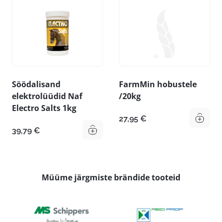
Söödalisand
FarmMin hobustele
elektrolüüdid Naf
/20kg
Electro Salts 1kg
27,95
€
39,79
€
Müüme järgmiste brändide tooteid