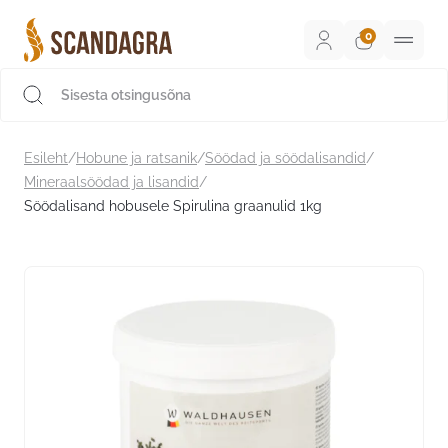
Liigu
sisu
juurde
Scandagra e-pood
Esileht
/
Hobune ja ratsanik
/
Söödad ja söödalisandid
/
Mineraalsöödad ja lisandid
/
Söödalisand hobusele Spirulina graanulid 1kg