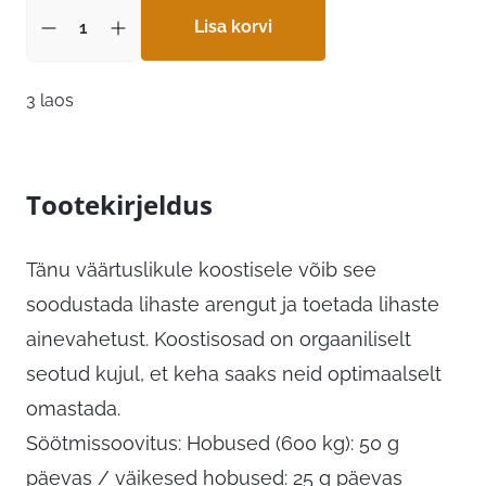
Lisa korvi
3 laos
Tootekirjeldus
Tänu väärtuslikule koostisele võib see
soodustada lihaste arengut ja toetada lihaste
ainevahetust. Koostisosad on orgaaniliselt
seotud kujul, et keha saaks neid optimaalselt
omastada.
Söötmissoovitus: Hobused (600 kg): 50 g
päevas / väikesed hobused: 25 g päevas