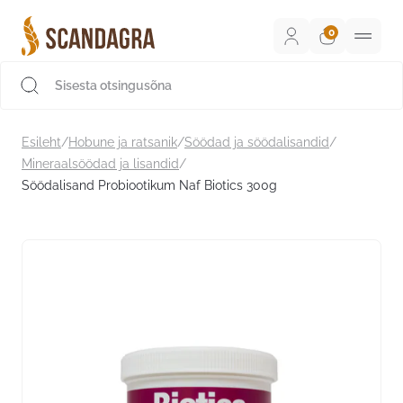
Liigu
sisu
juurde
Scandagra e-pood
Esileht
/
Hobune ja ratsanik
/
Söödad ja söödalisandid
/
Mineraalsöödad ja lisandid
/
Söödalisand Probiootikum Naf Biotics 300g