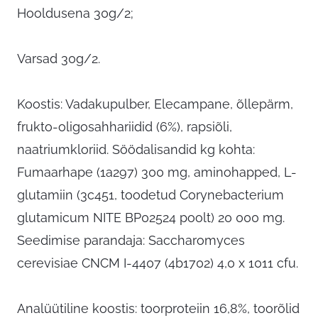
Hooldusena 30g/2;
Varsad 30g/2.
Koostis: Vadakupulber, Elecampane, õllepärm,
frukto-oligosahhariidid (6%), rapsiõli,
naatriumkloriid. Söödalisandid kg kohta:
Fumaarhape (1a297) 300 mg, aminohapped, L-
glutamiin (3c451, toodetud Corynebacterium
glutamicum NITE BP02524 poolt) 20 000 mg.
Seedimise parandaja: Saccharomyces
cerevisiae CNCM I-4407 (4b1702) 4,0 x 1011 cfu.
Analüütiline koostis: toorproteiin 16,8%, toorõlid