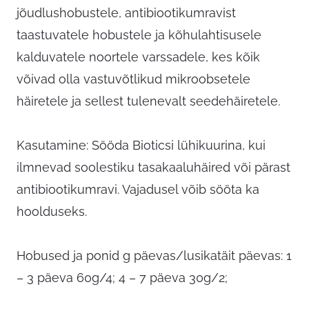
jõudlushobustele, antibiootikumravist
taastuvatele hobustele ja kõhulahtisusele
kalduvatele noortele varssadele, kes kõik
võivad olla vastuvõtlikud mikroobsetele
häiretele ja sellest tulenevalt seedehäiretele.
Kasutamine: Sööda Bioticsi lühikuurina, kui
ilmnevad soolestiku tasakaaluhäired või pärast
antibiootikumravi. Vajadusel võib sööta ka
hoolduseks.
Hobused ja ponid g päevas/lusikatäit päevas: 1
– 3 päeva 60g/4; 4 – 7 päeva 30g/2;