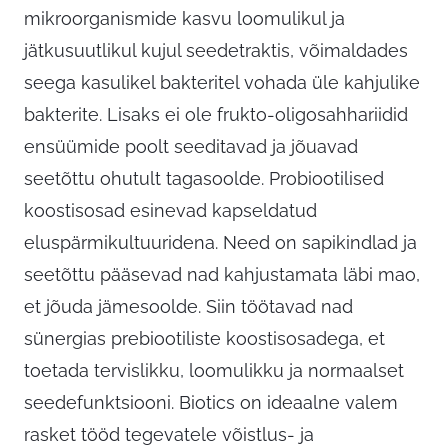
mikroorganismide kasvu loomulikul ja
jätkusuutlikul kujul seedetraktis, võimaldades
seega kasulikel bakteritel vohada üle kahjulike
bakterite. Lisaks ei ole frukto-oligosahhariidid
ensüümide poolt seeditavad ja jõuavad
seetõttu ohutult tagasoolde. Probiootilised
koostisosad esinevad kapseldatud
eluspärmikultuuridena. Need on sapikindlad ja
seetõttu pääsevad nad kahjustamata läbi mao,
et jõuda jämesoolde. Siin töötavad nad
sünergias prebiootiliste koostisosadega, et
toetada tervislikku, loomulikku ja normaalset
seedefunktsiooni. Biotics on ideaalne valem
rasket tööd tegevatele võistlus- ja