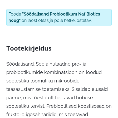
Toode
"Söödalisand Probiootikum Naf Biotics
300g"
on laost otsas ja pole hetkel ostetav.
Tootekirjeldus
Söödalisand. See ainulaadne pre- ja
probiootikumide kombinatsioon on loodud
soolestiku loomuliku mikroobide
taasasustamise toetamiseks. Sisaldab elusaid
pärme, mis tõestatult toetavad hobuse
soolestiku tervist. Prebiootilised koostisosad on
frukto-oligosahhariidid, mis toetavad