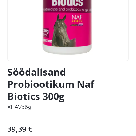
Söödalisand
Probiootikum Naf
Biotics 300g
XHAV069
39,39
€