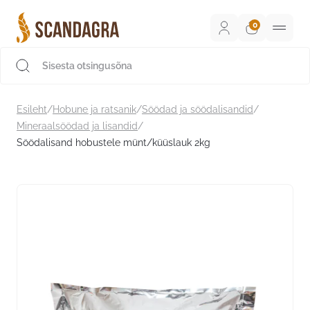
Liigu
sisu
juurde
Scandagra e-pood
Esileht
/
Hobune ja ratsanik
/
Söödad ja söödalisandid
/
Mineraalsöödad ja lisandid
/
Söödalisand hobustele münt/küüslauk 2kg