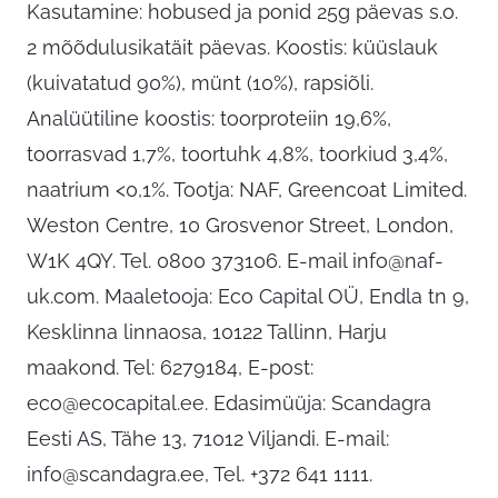
Kasutamine: hobused ja ponid 25g päevas s.o.
2 mõõdulusikatäit päevas. Koostis: küüslauk
(kuivatatud 90%), münt (10%), rapsiõli.
Analüütiline koostis: toorproteiin 19,6%,
toorrasvad 1,7%, toortuhk 4,8%, toorkiud 3,4%,
naatrium <0,1%. Tootja: NAF, Greencoat Limited.
Weston Centre, 10 Grosvenor Street, London,
W1K 4QY. Tel. 0800 373106. E-mail
info@naf-
uk.com
. Maaletooja: Eco Capital OÜ, Endla tn 9,
Kesklinna linnaosa, 10122 Tallinn, Harju
maakond. Tel: 6279184, E-post:
eco@ecocapital.ee
. Edasimüüja: Scandagra
Eesti AS, Tähe 13, 71012 Viljandi. E-mail:
info@scandagra.ee
, Tel. +372 641 1111.