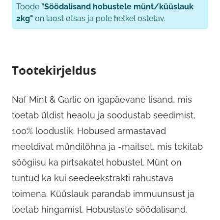
Toode
"Söödalisand hobustele münt/küüslauk
2kg"
on laost otsas ja pole hetkel ostetav.
Tootekirjeldus
Naf Mint & Garlic on igapäevane lisand, mis
toetab üldist heaolu ja soodustab seedimist,
100% looduslik. Hobused armastavad
meeldivat mündilõhna ja -maitset, mis tekitab
söögiisu ka pirtsakatel hobustel. Münt on
tuntud ka kui seedeekstrakti rahustava
toimena. Küüslauk parandab immuunsust ja
toetab hingamist. Hobuslaste söödalisand.