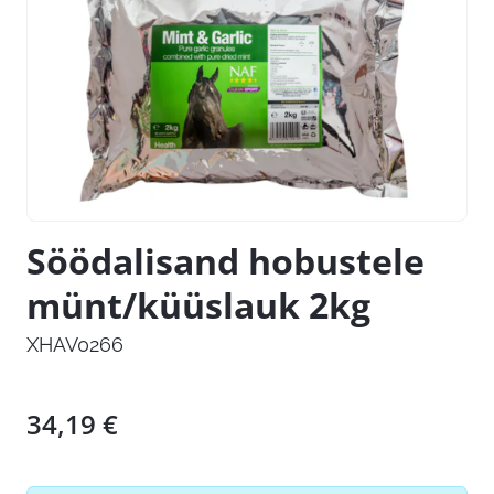
Söödalisand hobustele
münt/küüslauk 2kg
XHAV0266
34,19
€