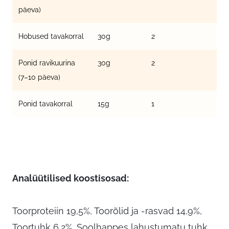
päeva)
Hobused tavakorral
30g
2
Ponid ravikuurina
30g
2
(7–10 päeva)
Ponid tavakorral
15g
1
Analüütilised koostisosad:
Toorproteiin 19,5%, Toorõlid ja -rasvad 14,9%,
Toortuhk 6,2%, Soolhappes lahustumatu tuhk