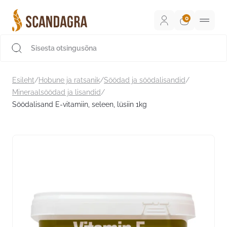
Liigu
sisu
juurde
Scandagra e-pood
Esileht
/
Hobune ja ratsanik
/
Söödad ja söödalisandid
/
Mineraalsöödad ja lisandid
/
Söödalisand E-vitamiin, seleen, lüsiin 1kg