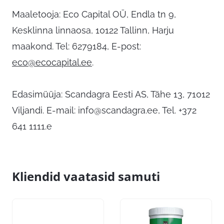
Maaletooja: Eco Capital OÜ, Endla tn 9,
Kesklinna linnaosa, 10122 Tallinn, Harju
maakond. Tel: 6279184, E-post:
eco@ecocapital.ee
.
Edasimüüja: Scandagra Eesti AS, Tähe 13, 71012
Viljandi. E-mail:
info@scandagra.ee
, Tel. +372
641 1111.e
Kliendid vaatasid samuti