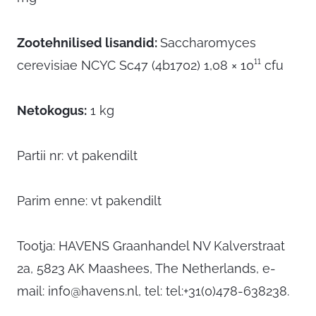
Zootehnilised lisandid:
Saccharomyces
cerevisiae NCYC Sc47 (4b1702) 1,08 × 10¹¹ cfu
Netokogus:
1 kg
Partii nr: vt pakendilt
Parim enne: vt pakendilt
Tootja: HAVENS Graanhandel NV Kalverstraat
2a, 5823 AK Maashees, The Netherlands, e-
mail:
info@havens.nl
, tel: tel:+31(0)478-638238.