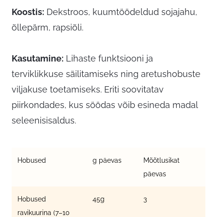
Koostis:
Dekstroos, kuumtöödeldud sojajahu,
õllepärm, rapsiõli.
Kasutamine:
Lihaste funktsiooni ja
terviklikkuse säilitamiseks ning aretushobuste
viljakuse toetamiseks. Eriti soovitatav
piirkondades, kus söödas võib esineda madal
seleenisisaldus.
Hobused
g päevas
Mõõtlusikat
päevas
Hobused
45g
3
ravikuurina (7–10