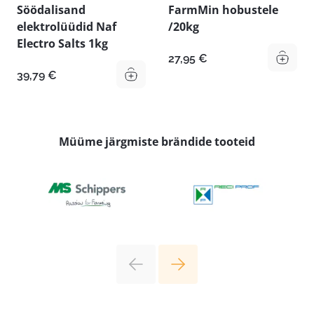
Söödalisand
FarmMin hobustele
elektrolüüdid Naf
/20kg
Electro Salts 1kg
27,95
€
39,79
€
Müüme järgmiste brändide tooteid