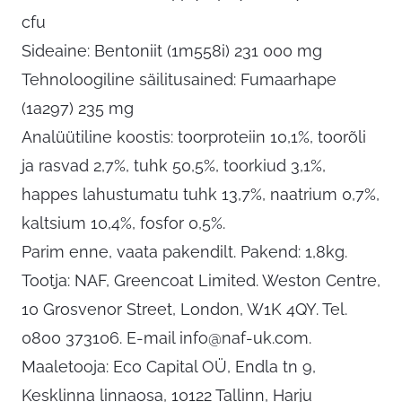
cfu
Sideaine: Bentoniit (1m558i) 231 000 mg
Tehnoloogiline säilitusained: Fumaarhape
(1a297) 235 mg
Analüütiline koostis: toorproteiin 10,1%, toorõli
ja rasvad 2,7%, tuhk 50,5%, toorkiud 3,1%,
happes lahustumatu tuhk 13,7%, naatrium 0,7%,
kaltsium 10,4%, fosfor 0,5%.
Parim enne, vaata pakendilt. Pakend: 1,8kg.
Tootja: NAF, Greencoat Limited. Weston Centre,
10 Grosvenor Street, London, W1K 4QY. Tel.
0800 373106. E-mail
info@naf-uk.com
.
Maaletooja: Eco Capital OÜ, Endla tn 9,
Kesklinna linnaosa, 10122 Tallinn, Harju