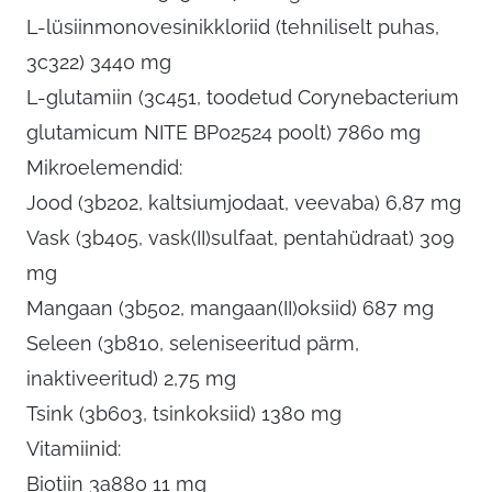
L-lüsiinmonovesinikkloriid (tehniliselt puhas,
3c322) 3440 mg
L-glutamiin (3c451, toodetud Corynebacterium
glutamicum NITE BP02524 poolt) 7860 mg
Mikroelemendid:
Jood (3b202, kaltsiumjodaat, veevaba) 6,87 mg
Vask (3b405, vask(II)sulfaat, pentahüdraat) 309
mg
Mangaan (3b502, mangaan(II)oksiid) 687 mg
Seleen (3b810, seleniseeritud pärm,
inaktiveeritud) 2,75 mg
Tsink (3b603, tsinkoksiid) 1380 mg
Vitamiinid:
Biotiin 3a880 11 mg