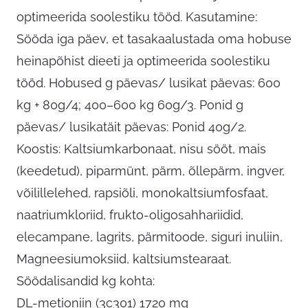
optimeerida soolestiku tööd. Kasutamine:
Sööda iga päev, et tasakaalustada oma hobuse
heinapõhist dieeti ja optimeerida soolestiku
tööd. Hobused g päevas/ lusikat päevas: 600
kg + 80g/4; 400–600 kg 60g/3. Ponid g
päevas/ lusikatäit päevas: Ponid 40g/2.
Koostis: Kaltsiumkarbonaat, nisu sööt, mais
(keedetud), piparmünt, pärm, õllepärm, ingver,
võilillelehed, rapsiõli, monokaltsiumfosfaat,
naatriumkloriid, frukto-oligosahhariidid,
elecampane, lagrits, pärmitoode, siguri inuliin,
Magneesiumoksiid, kaltsiumstearaat.
Söödalisandid kg kohta:
DL-metioniin (3c301) 1720 mg