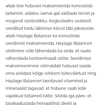
aitab teie hobusel maksimeerida koresööda
tarbimist, aidates samal ajal säilitada tervet ja
mugavat soolestikku. Aeglustades osaliselt
seeditud toidu läbimise kiirust läbi pärasoole,
aitab Haylage Balancer ka koresööda
seedimist maksimeerida. Haylage Balanceri
söötmine võib tähendada ka seda, et saate
vähendada kontsentraadi sööta. Seedimise
maksimeerimine võimaldab hobusel saada
oma söödast kõige rohkem toiteväärtust ning
Haylage Balanceri tarnitavad vitamiinid ja
mineraalid tagavad, et hobune saab kõik
vajalikud toitained kätte. Sööda iga päev, et
tasakaalustada heinapõhist dieeti ja