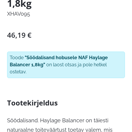
1,8kg
XHAV095
46,19
€
Toode
"Söödalisand hobusele NAF Haylage
Balancer 1,8kg"
on laost otsas ja pole hetkel
ostetav.
Tootekirjeldus
Söödalisand. Haylage Balancer on täiesti
naturaalne toiteväärtust toetav valem, mis