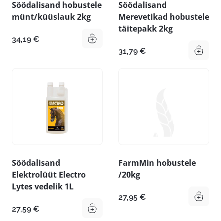
Söödalisand hobustele
Söödalisand
münt/küüslauk 2kg
Merevetikad hobustele
täitepakk 2kg
34,19
€
31,79
€
Söödalisand
FarmMin hobustele
Elektrolüüt Electro
/20kg
Lytes vedelik 1L
27,95
€
27,59
€