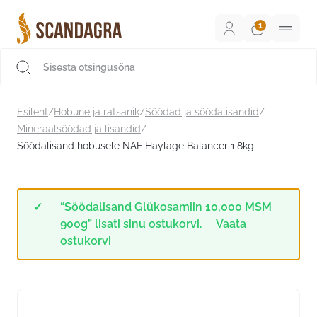
Liigu
sisu
juurde
Scandagra e-pood
Esileht
/
Hobune ja ratsanik
/
Söödad ja söödalisandid
/
Mineraalsöödad ja lisandid
/
Söödalisand hobusele NAF Haylage Balancer 1,8kg
“Söödalisand Glükosamiin 10,000 MSM
900g” lisati sinu ostukorvi.
Vaata
ostukorvi