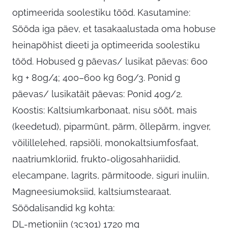
optimeerida soolestiku tööd. Kasutamine:
Sööda iga päev, et tasakaalustada oma hobuse
heinapõhist dieeti ja optimeerida soolestiku
tööd. Hobused g päevas/ lusikat päevas: 600
kg + 80g/4; 400–600 kg 60g/3. Ponid g
päevas/ lusikatäit päevas: Ponid 40g/2.
Koostis: Kaltsiumkarbonaat, nisu sööt, mais
(keedetud), piparmünt, pärm, õllepärm, ingver,
võilillelehed, rapsiõli, monokaltsiumfosfaat,
naatriumkloriid, frukto-oligosahhariidid,
elecampane, lagrits, pärmitoode, siguri inuliin,
Magneesiumoksiid, kaltsiumstearaat.
Söödalisandid kg kohta:
DL-metioniin (3c301) 1720 mg