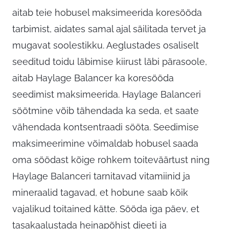
aitab teie hobusel maksimeerida koresööda
tarbimist, aidates samal ajal säilitada tervet ja
mugavat soolestikku. Aeglustades osaliselt
seeditud toidu läbimise kiirust läbi pärasoole,
aitab Haylage Balancer ka koresööda
seedimist maksimeerida. Haylage Balanceri
söötmine võib tähendada ka seda, et saate
vähendada kontsentraadi sööta. Seedimise
maksimeerimine võimaldab hobusel saada
oma söödast kõige rohkem toiteväärtust ning
Haylage Balanceri tarnitavad vitamiinid ja
mineraalid tagavad, et hobune saab kõik
vajalikud toitained kätte. Sööda iga päev, et
tasakaalustada heinapõhist dieeti ja