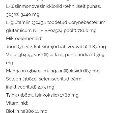
L-lüsiinmonovesinikkloriid (tehniliselt puhas,
3c322) 3440 mg
L-glutamiin (3c451, toodetud Corynebacterium
glutamicum NITE BP02524 poolt) 7860 mg
Mikroelemendid:
Jood (3b202, kaltsiumjodaat, veevaba) 6,87 mg
Vask (3b405, vask(II)sulfaat, pentahüdraat) 309
mg
Mangaan (3b502, mangaan(II)oksiid) 687 mg
Seleen (3b810, seleniseeritud pärm,
inaktiveeritud) 2,75 mg
Tsink (3b603, tsinkoksiid) 1380 mg
Vitamiinid:
Biotiin 3a880 11 mg