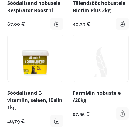
Söödalisand hobusele
Täiendsööt hobustele
Respirator Boost 1l
Biotiin Plus 2kg
67,00
€
40,39
€
Söödalisand E-
FarmMin hobustele
vitamiin, seleen, lüsiin
/20kg
1kg
27,95
€
48,79
€