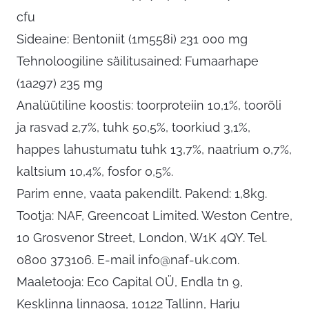
cfu
Sideaine: Bentoniit (1m558i) 231 000 mg
Tehnoloogiline säilitusained: Fumaarhape
(1a297) 235 mg
Analüütiline koostis: toorproteiin 10,1%, toorõli
ja rasvad 2,7%, tuhk 50,5%, toorkiud 3,1%,
happes lahustumatu tuhk 13,7%, naatrium 0,7%,
kaltsium 10,4%, fosfor 0,5%.
Parim enne, vaata pakendilt. Pakend: 1,8kg.
Tootja: NAF, Greencoat Limited. Weston Centre,
10 Grosvenor Street, London, W1K 4QY. Tel.
0800 373106. E-mail
info@naf-uk.com
.
Maaletooja: Eco Capital OÜ, Endla tn 9,
Kesklinna linnaosa, 10122 Tallinn, Harju