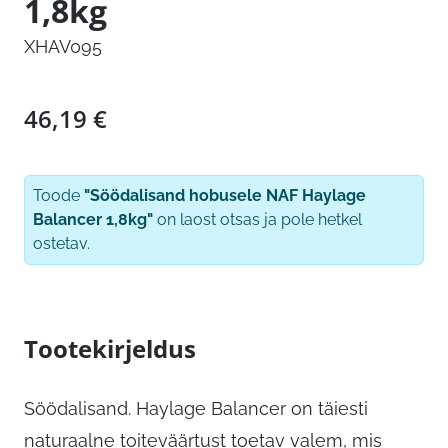
1,8kg
XHAV095
46,19
€
Toode
"Söödalisand hobusele NAF Haylage
Balancer 1,8kg"
on laost otsas ja pole hetkel
ostetav.
Tootekirjeldus
Söödalisand. Haylage Balancer on täiesti
naturaalne toiteväärtust toetav valem, mis