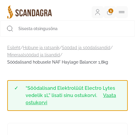
Liigu
sisu
juurde
Scandagra e-pood
Esileht
/
Hobune ja ratsanik
/
Söödad ja söödalisandid
/
Mineraalsöödad ja lisandid
/
Söödalisand hobusele NAF Haylage Balancer 1,8kg
“Söödalisand Elektrolüüt Electro Lytes
vedelik 1L” lisati sinu ostukorvi.
Vaata
ostukorvi