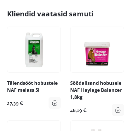
Kliendid vaatasid samuti
Täiendsööt hobustele
Söödalisand hobusele
NAF melass 5l
NAF Haylage Balancer
1,8kg
27,39
€
46,19
€