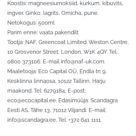
Koostis: magneesiumoksiid, kurkum, kibuvits,
ingver, Ginko, lagrits, Omicha, pune.
Netokogus: 500ml
Parim enne: vaata pakendilt
Tootja: NAF, Greencoat Limited. Weston Centre,
10 Grosvenor Street, London, W1K 4QY. Tel.
0800 373106. E-mail
info@naf-uk.com
.
Maaletooja: Eco Capital OÜ, Endla tn 9,
Kesklinna linnaosa, 10122 Tallinn, Harju
maakond. Tel: 6279184, E-post:
eco@ecocapital.ee
. Edasimüüja: Scandagra
Eesti AS, Tähe 13, 71012 Viljandi. E-mail:
info@scandagra.ee
, Tel. +372 641 1111.