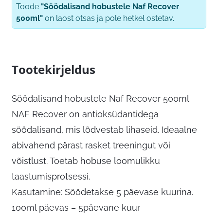
Toode
"Söödalisand hobustele Naf Recover
500ml"
on laost otsas ja pole hetkel ostetav.
Tootekirjeldus
Söödalisand hobustele Naf Recover 500ml
NAF Recover on antioksüdantidega
söödalisand, mis lõdvestab lihaseid. Ideaalne
abivahend pärast rasket treeningut või
võistlust. Toetab hobuse loomulikku
taastumisprotsessi.
Kasutamine: Söödetakse 5 päevase kuurina.
100ml päevas – 5päevane kuur