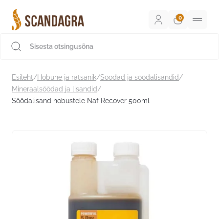
Liigu
sisu
juurde
Scandagra e-pood
Esileht
/
Hobune ja ratsanik
/
Söödad ja söödalisandid
/
Mineraalsöödad ja lisandid
/
Söödalisand hobustele Naf Recover 500ml