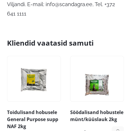
Viljandi. E-mail:
info@scandagra.ee
, Tel. +372
641 1111
Kliendid vaatasid samuti
Toidulisand hobusele
Söödalisand hobustele
General Purpose supp
münt/küüslauk 2kg
NAF 2kg