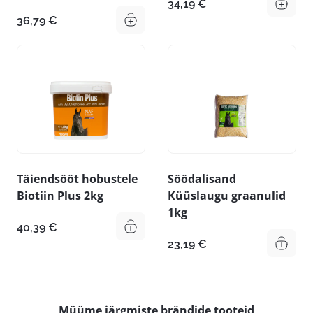
34,19
€
36,79
€
Täiendsööt hobustele
Söödalisand
Biotiin Plus 2kg
Küüslaugu graanulid
1kg
40,39
€
23,19
€
Müüme järgmiste brändide tooteid