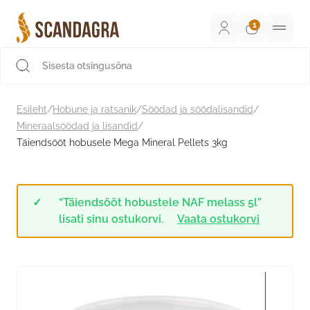
Liigu
sisu
juurde
Scandagra e-pood
Esileht
/
Hobune ja ratsanik
/
Söödad ja söödalisandid
/
Mineraalsöödad ja lisandid
/
Täiendsööt hobusele Mega Mineral Pellets 3kg
“Täiendsööt hobustele NAF melass 5l”
lisati sinu ostukorvi.
Vaata ostukorvi