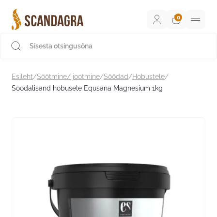
Liigu
sisu
juurde
Scandagra e-pood
Esileht
/
Söötmine/ jootmine
/
Söödad
/
Hobustele
/
Söödalisand hobusele Equsana Magnesium 1kg