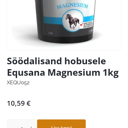
Söödalisand hobusele
Equsana Magnesium 1kg
XEQU052
10,59
€