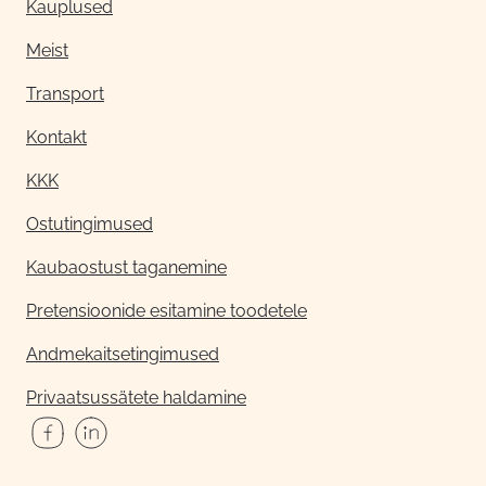
Kauplused
Meist
Transport
Kontakt
KKK
Ostutingimused
Kaubaostust taganemine
Pretensioonide esitamine toodetele
Andmekaitsetingimused
Privaatsussätete haldamine