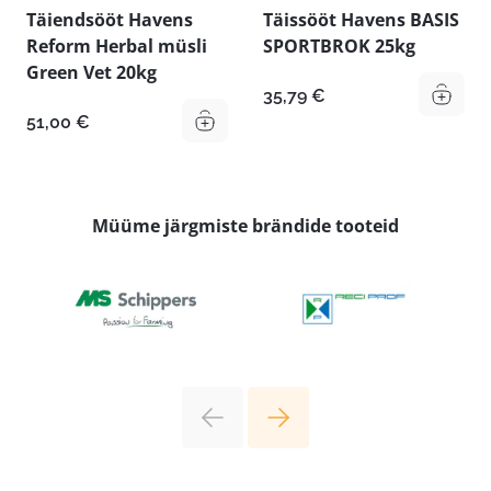
Täiendsööt Havens
Täissööt Havens BASIS
Reform Herbal müsli
SPORTBROK 25kg
Green Vet 20kg
35,79
€
51,00
€
Müüme järgmiste brändide tooteid