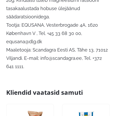
20g. Kindlasti tuleb magneesiumi ratsiooni
tasakaalustada hobuse ülejäänud
säädaratsioonidega.
Tootja: EQUSANA, Vesterbrogade 4A, 1620
København V , Tel. +45 33 68 30 00,
equsana@dlg.dk
Maaletooja: Scandagra Eesti AS, Tähe 13, 71012
Viljandi. E-mail:
info@scandagra.ee
, Tel. +372
641 1111.
Kliendid vaatasid samuti