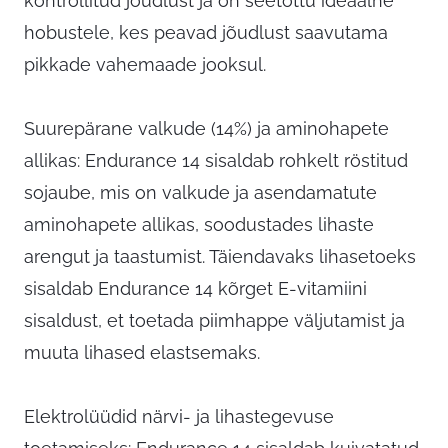
kontrollitud jõudlust ja on seetõttu ideaalne
hobustele, kes peavad jõudlust saavutama
pikkade vahemaade jooksul.
Suurepärane valkude (14%) ja aminohapete
allikas: Endurance 14 sisaldab rohkelt röstitud
sojaube, mis on valkude ja asendamatute
aminohapete allikas, soodustades lihaste
arengut ja taastumist. Täiendavaks lihasetoeks
sisaldab Endurance 14 kõrget E-vitamiini
sisaldust, et toetada piimhappe väljutamist ja
muuta lihased elastsemaks.
Elektrolüüdid närvi- ja lihastegevuse