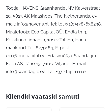
Tootja: HAVENS Graanhandel NV Kalverstraat
2a, 5823 AK Maashees, The Netherlands, e-
mail:
info@havens.nl
, tel: tel:+31(0)478-638238.
Maaletooja: Eco Capital OÜ, Endla tn 9,
Kesklinna linnaosa, 10122 Tallinn, Harju
maakond. Tel: 6279184, E-post:
eco@ecocapital.ee
. Edasimüüja: Scandagra
Eesti AS, Tähe 13, 71012 Viljandi. E-mail:
info@scandagra.ee
, Tel. +372 641 1111.e
Kliendid vaatasid samuti