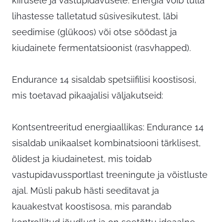
kiirusele ja vastupidavusele. Energia võib tulla
lihastesse talletatud süsivesikutest, läbi
seedimise (glükoos) või otse söödast ja
kiudainete fermentatsioonist (rasvhapped).
Endurance 14 sisaldab spetsiifilisi koostisosi,
mis toetavad pikaajalisi väljakutseid:
Kontsentreeritud energiaallikas: Endurance 14
sisaldab unikaalset kombinatsiooni tärklisest,
õlidest ja kiudainetest, mis toidab
vastupidavussportlast treeningute ja võistluste
ajal. Müsli pakub hästi seeditavat ja
kauakestvat koostisosa, mis parandab