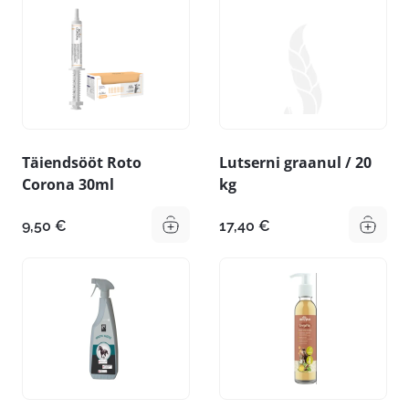
Täiendsööt Roto
Lutserni graanul / 20
Corona 30ml
kg
9,50
€
17,40
€