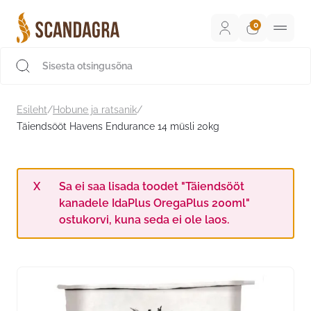
Liigu
sisu
juurde
Scandagra e-pood
Esileht
/
Hobune ja ratsanik
/
Täiendsööt Havens Endurance 14 müsli 20kg
Sa ei saa lisada toodet "Täiendsööt
kanadele IdaPlus OregaPlus 200ml"
ostukorvi, kuna seda ei ole laos.