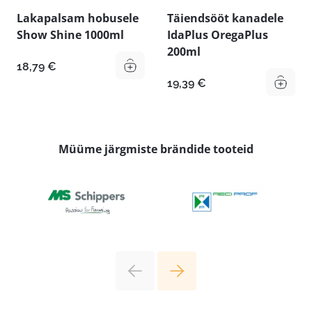
Lakapalsam hobusele
Täiendsööt kanadele
Show Shine 1000ml
IdaPlus OregaPlus
200ml
18,79
€
19,39
€
Müüme järgmiste brändide tooteid