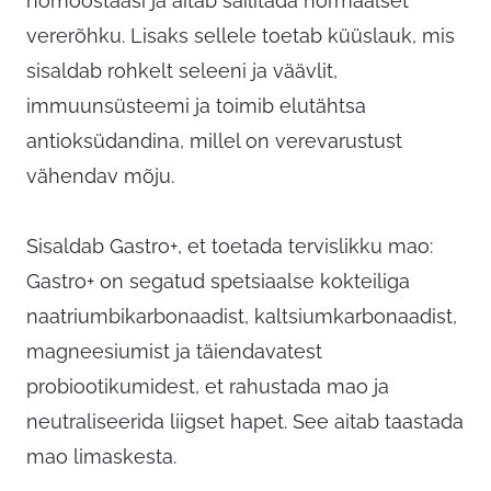
homöostaasi ja aitab säilitada normaalset
vererõhku. Lisaks sellele toetab küüslauk, mis
sisaldab rohkelt seleeni ja väävlit,
immuunsüsteemi ja toimib elutähtsa
antioksüdandina, millel on verevarustust
vähendav mõju.
Sisaldab Gastro+, et toetada tervislikku mao:
Gastro+ on segatud spetsiaalse kokteiliga
naatriumbikarbonaadist, kaltsiumkarbonaadist,
magneesiumist ja täiendavatest
probiootikumidest, et rahustada mao ja
neutraliseerida liigset hapet. See aitab taastada
mao limaskesta.