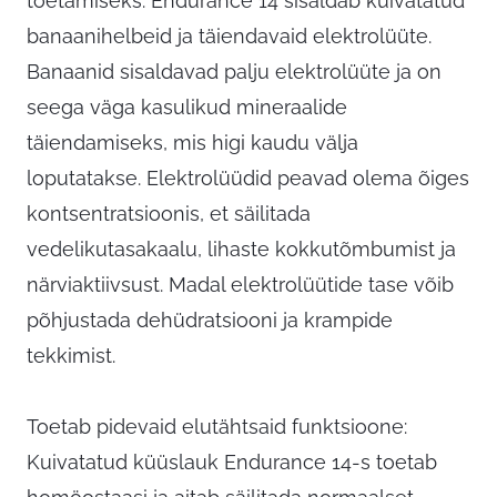
toetamiseks: Endurance 14 sisaldab kuivatatud
banaanihelbeid ja täiendavaid elektrolüüte.
Banaanid sisaldavad palju elektrolüüte ja on
seega väga kasulikud mineraalide
täiendamiseks, mis higi kaudu välja
loputatakse. Elektrolüüdid peavad olema õiges
kontsentratsioonis, et säilitada
vedelikutasakaalu, lihaste kokkutõmbumist ja
närviaktiivsust. Madal elektrolüütide tase võib
põhjustada dehüdratsiooni ja krampide
tekkimist.
Toetab pidevaid elutähtsaid funktsioone:
Kuivatatud küüslauk Endurance 14-s toetab