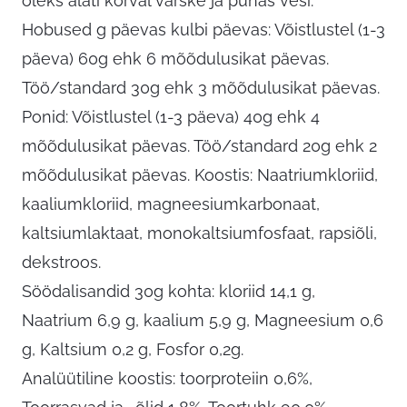
oleks alati kõrval värske ja puhas vesi.
Hobused g päevas kulbi päevas: Võistlustel (1-3
päeva) 60g ehk 6 mõõdulusikat päevas.
Töö/standard 30g ehk 3 mõõdulusikat päevas.
Ponid: Võistlustel (1-3 päeva) 40g ehk 4
mõõdulusikat päevas. Töö/standard 20g ehk 2
mõõdulusikat päevas. Koostis: Naatriumkloriid,
kaaliumkloriid, magneesiumkarbonaat,
kaltsiumlaktaat, monokaltsiumfosfaat, rapsiõli,
dekstroos.
Söödalisandid 30g kohta: kloriid 14,1 g,
Naatrium 6,9 g, kaalium 5,9 g, Magneesium 0,6
g, Kaltsium 0,2 g, Fosfor 0,2g.
Analüütiline koostis: toorproteiin 0,6%,