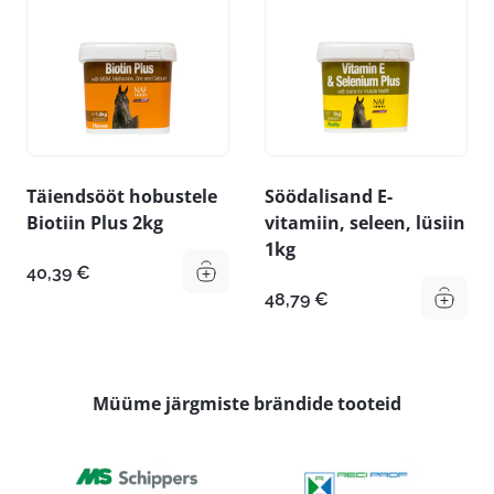
Täiendsööt hobustele
Söödalisand E-
Biotiin Plus 2kg
vitamiin, seleen, lüsiin
1kg
40,39
€
48,79
€
Müüme järgmiste brändide tooteid