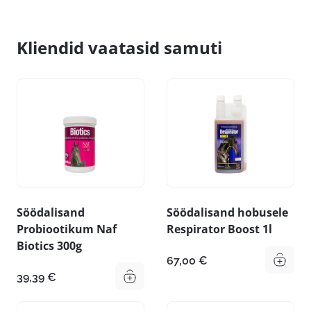
Kliendid vaatasid samuti
Söödalisand
Söödalisand hobusele
Probiootikum Naf
Respirator Boost 1l
Biotics 300g
67,00
€
39,39
€