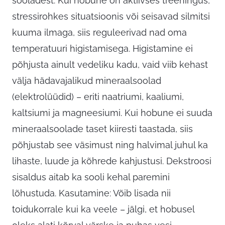
sooladest. Kui hobune on aktiivses treeningus,
stressirohkes situatsioonis või seisavad silmitsi
kuuma ilmaga, siis reguleerivad nad oma
temperatuuri higistamisega. Higistamine ei
põhjusta ainult vedeliku kadu, vaid viib kehast
välja hädavajalikud mineraalsoolad
(elektrolüüdid) – eriti naatriumi, kaaliumi,
kaltsiumi ja magneesiumi. Kui hobune ei suuda
mineraalsoolade taset kiiresti taastada, siis
põhjustab see väsimust ning halvimal juhul ka
lihaste, luude ja kõhrede kahjustusi. Dekstroosi
sisaldus aitab ka sooli kehal paremini
lõhustuda. Kasutamine: Võib lisada nii
toidukorrale kui ka veele – jälgi, et hobusel