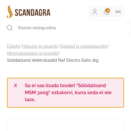
Liigu
sisu
juurde
Scandagra e-pood
Esileht
/
Hobune ja ratsanik
/
Söödad ja söödalisandid
/
Mineraalsöödad ja lisandid
/
Söödalisand elektrolüüdid Naf Electro Salts 1kg
Sa ei saa lisada toodet "Söödalisand
MSM 300g" ostukorvi, kuna seda ei ole
laos.