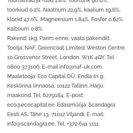
Toorrasvad ja -õlid 1,8%, Toortuhk 90,0%,
toorkiud 0,2%, Naatrium 22,9%, kaalium 19,6%,
kloriid 47,0%, Magneesium 1,84%, Fosfor 0,62%,
Kaltsium 0,8%.
Pakend: 1kg. Parim enne, vaata pakendilt.
Tootja: NAF, Greencoat Limited. Weston Centre,
10 Grosvenor Street, London, W1K 4QY. Tel.
0800 373106. E-mail
info@naf-uk.com
.
Maaletooja: Eco Capital OÜ, Endla tn 9,
Kesklinna linnaosa, 10122 Tallinn, Harju
maakond. Tel: 6279184, E-post:
eco@ecocapital.ee
. Edasimüüja: Scandagra
Eesti AS, Tähe 13, 71012 Viljandi. E-mail:
info@scandagra.ee
, Tel. +372 641 1111.