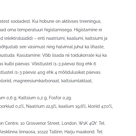
test sooladest. Kui hobune on aktiivses treeningus,
d nad oma temperatuuri higistamisega. Higistamine ei
(elektrolüüdid) – eriti naatriumi, kaaliumi, kaltsiumi ja
õhjustab see väsimust ning halvimal juhul ka lihaste,
hustuda. Kasutamine: Võib lisada nii toidukorrale kui ka
as kulbi päevas: Võistlustel (1-3 päeva) 60g ehk 6
tlustel (1-3 päeva) 40g ehk 4 mõõdulusikat päevas.
kloriid, magneesiumkarbonaat, kaltsiumlaktaat,
m 0,6 g, Kaltsium 0,2 g, Fosfor 0,2g.
toorkiud 0,2%, Naatrium 22,9%, kaalium 19,6%, kloriid 47,0%,
on Centre, 10 Grosvenor Street, London, W1K 4QY. Tel.
Kesklinna linnaosa, 10122 Tallinn, Harju maakond. Tel: