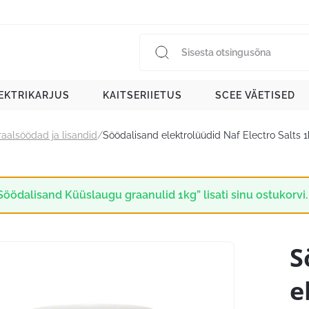
EKTRIKARJUS
KAITSERIIETUS
SCEE VÄETISED
aalsöödad ja lisandid
/
Söödalisand elektrolüüdid Naf Electro Salts 
Söödalisand Küüslaugu graanulid 1kg” lisati sinu ostukorvi
S
e