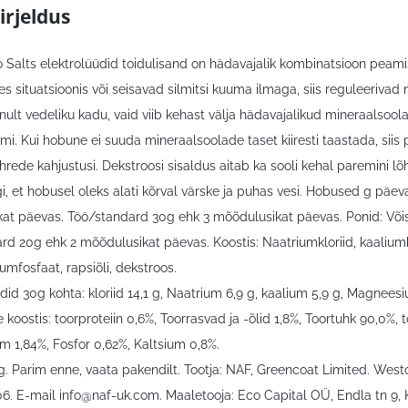
irjeldus
o Salts elektrolüüdid toidulisand on hädavajalik kombinatsioon peamis
es situatsioonis või seisavad silmitsi kuuma ilmaga, siis reguleeriva
nult vedeliku kadu, vaid viib kehast välja hädavajalikud mineraalsoolad 
. Kui hobune ei suuda mineraalsoolade taset kiiresti taastada, siis p
hrede kahjustusi. Dekstroosi sisaldus aitab ka sooli kehal paremini lõ
gi, et hobusel oleks alati kõrval värske ja puhas vesi. Hobused g päev
at päevas. Töö/standard 30g ehk 3 mõõdulusikat päevas. Ponid: Võis
rd 20g ehk 2 mõõdulusikat päevas. Koostis: Naatriumkloriid, kaalium
mfosfaat, rapsiõli, dekstroos.
id 30g kohta: kloriid 14,1 g, Naatrium 6,9 g, kaalium 5,9 g, Magneesiu
e koostis: toorproteiin 0,6%, Toorrasvad ja -õlid 1,8%, Toortuhk 90,0%, 
 1,84%, Fosfor 0,62%, Kaltsium 0,8%.
g. Parim enne, vaata pakendilt. Tootja: NAF, Greencoat Limited. West
06. E-mail
info@naf-uk.com
. Maaletooja: Eco Capital OÜ, Endla tn 9, 