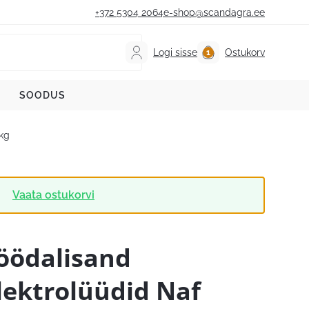
+372 5304 2064
e-shop@scandagra.ee
Logi sisse
Ostukorv
SOODUS
1kg
.
Vaata ostukorvi
öödalisand
lektrolüüdid Naf