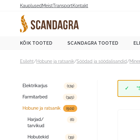
Liigu
Kauplused
Meist
Transport
Kontakt
sisu
juurde
Scandagra e-pood
KÕIK TOOTED
SCANDAGRA TOOTED
EL
Esileht
/
Hobune ja ratsanik
/
Söödad ja söödalisandid
/
Miner
Tootekategooriad
Elektrikarjus
(174)
“
Farmitarbed
(345)
Hobune ja ratsanik
(501)
Harjad/
(6)
tarvikud
Hobutekid
(39)