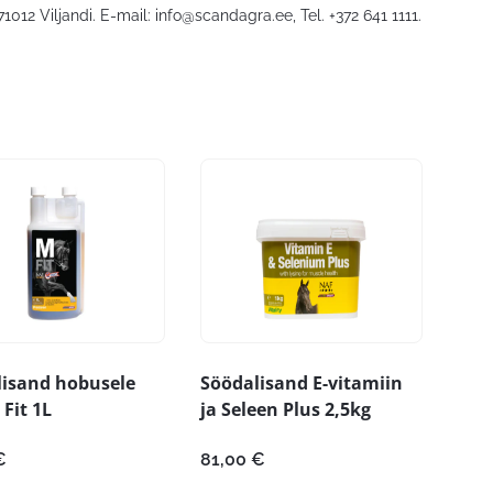
1012 Viljandi. E-mail:
info@scandagra.ee
, Tel. +372 641 1111.
lisand hobusele
Söödalisand E-vitamiin
Fit 1L
ja Seleen Plus 2,5kg
€
81,00
€