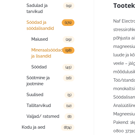
Tootek
Sadulad ja
(19)
tarvikud
Naf Electr
Söödad ja
(171)
söödalisandid
stressirohk
põhjusta ai
Maiused
(29)
magneesiumi
Mineraalsöödad
(98)
luude ja kõ
ja lisandid
veele – jäl
Söödad
(45)
mõõdulusik
Söötmine ja
(16)
Töö/standa
jootmine
monokaltsiu
Suulised
(5)
Söödalisand
Analüütilin
Tallitarvikud
(12)
Magneesium
Valjad/ ratsmed
(8)
Pakend: 1k
Kodu ja aed
(874)
0800 3731