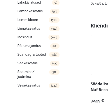
Lakukivialused
(1)
6279184, E
Lambakasvatus
(90)
Lemmikloom
(518)
Kliend
Linnukasvatus
(310)
Mesindus
(200)
Põllumajandus
(62)
Scandagra tooted
(161)
Seakasvatus
(45)
Söötmine/
(312)
jootmine
Söödalis
Veisekasvatus
(230)
Naf Reco
32,99
€