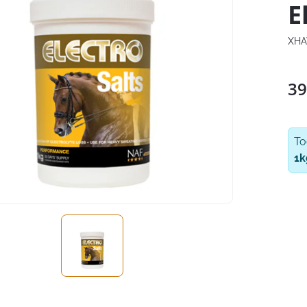
E
XHA
39
T
1k