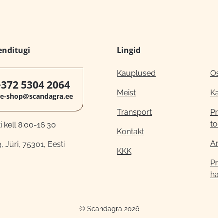
enditugi
Lingid
Kauplused
O
+372 5304 2064
Meist
K
e-shop@scandagra.ee
Transport
Pr
to
 kell 8:00-16:30
Kontakt
A
, Jüri, 75301, Eesti
KKK
Pr
h
© Scandagra 2026