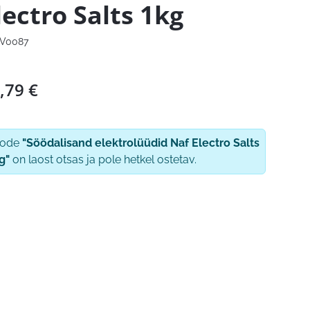
lectro Salts 1kg
V0087
,79
€
oode
"Söödalisand elektrolüüdid Naf Electro Salts
g"
on laost otsas ja pole hetkel ostetav.