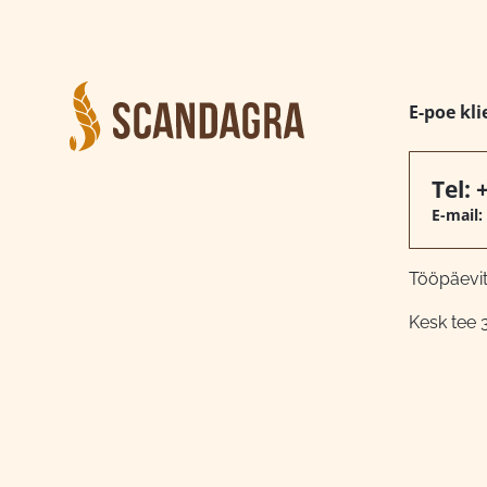
E-poe kli
Tel:
E-mail:
Tööpäeviti
Kesk tee 3