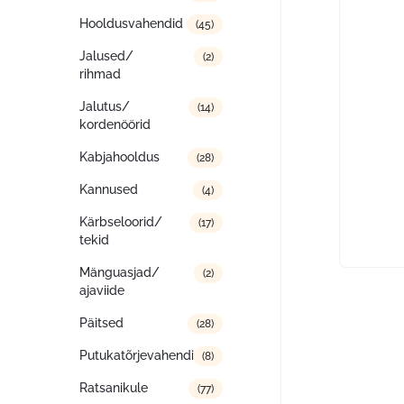
Hooldusvahendid
(45)
Jalused/
(2)
rihmad
Jalutus/
(14)
kordenöörid
Kabjahooldus
(28)
Kannused
(4)
Kärbseloorid/
(17)
tekid
Mänguasjad/
(2)
ajaviide
Päitsed
(28)
Putukatõrjevahendid
(8)
Ratsanikule
(77)