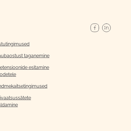
stutingimused
aubaostust taganemine
etensioonide esitamine
odetele
ndmekaitsetingimused
ivaatsussätete
aldamine