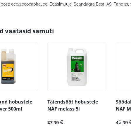
-post:
eco@ecocapital.ee
. Edasimüüja: Scandagra Eesti AS, Tähe 13, 7
id vaatasid samuti
and hobustele
Täiendsööt hobustele
Sööda
ver 500ml
NAF melass 5l
NAF M 
27,39
€
46,39