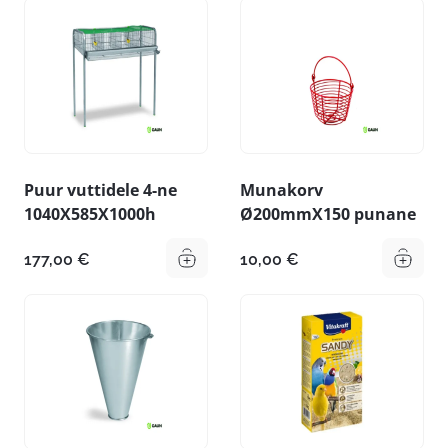
Puur vuttidele 4-ne
Munakorv
1040X585X1000h
Ø200mmX150 punane
177,00
€
10,00
€