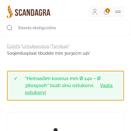
Liigu
sisu
juurde
Scandagra e-pood
Esileht
/
Linnukasvatus
/
Tarvikud
/
Soojendusplaat tibudele mini 30x30cm 24V
“Heinasõim koonus mm Ø 140 – Ø
380x500h” lisati sinu ostukorvi.
Vaata
ostukorvi