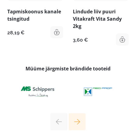
Tapmiskoonus kanale
Lindude liiv puuri
tsingitud
Vitakraft Vita Sandy
2kg
28,19
€
3,60
€
Müüme järgmiste brändide tooteid