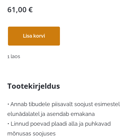
61,00
€
Lisa korvi
1 laos
Tootekirjeldus
• Annab tibudele piisavalt soojust esimestel
elunädalatel ja asendab emakana
• Linnud poevad plaadi alla ja puhkavad
mõnusas soojuses