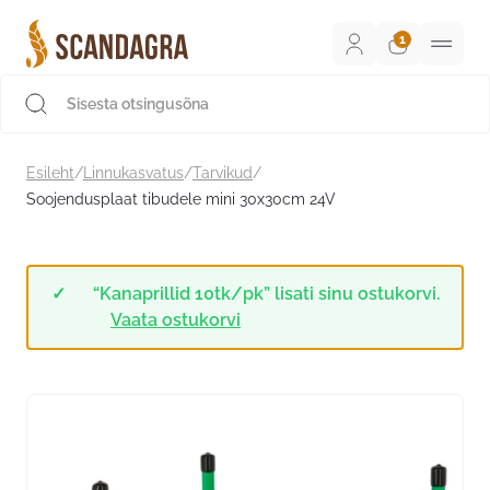
Liigu
sisu
juurde
Scandagra e-pood
Esileht
/
Linnukasvatus
/
Tarvikud
/
Soojendusplaat tibudele mini 30x30cm 24V
“Kanaprillid 10tk/pk” lisati sinu ostukorvi.
Vaata ostukorvi