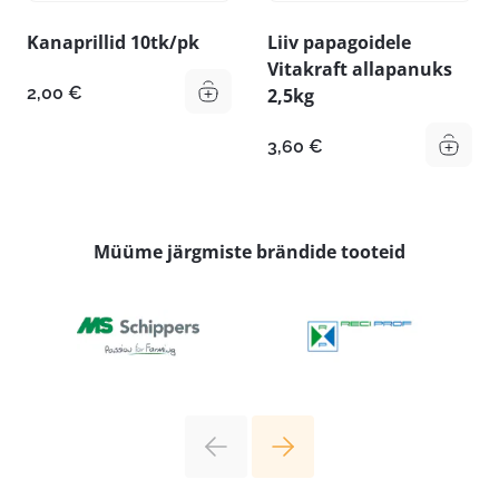
Kanaprillid 10tk/pk
Liiv papagoidele
Vitakraft allapanuks
2,00
€
2,5kg
3,60
€
Müüme järgmiste brändide tooteid