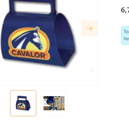
6,
T
he