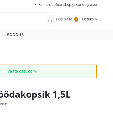
+372 5304 2064
e-shop@scandagra.ee
Logi sisse
Ostukorv
SOODUS
i.
Vaata ostukorvi
öödakopsik 1,5L
V041