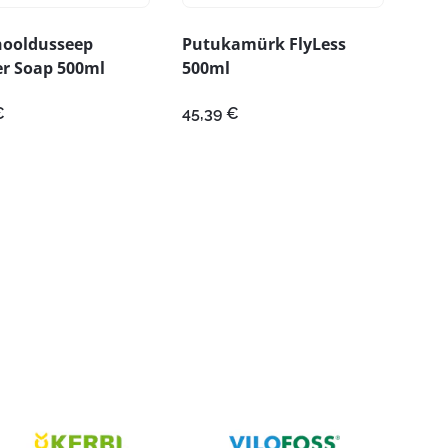
ooldusseep
Putukamürk FlyLess
er Soap 500ml
500ml
€
45,39
€