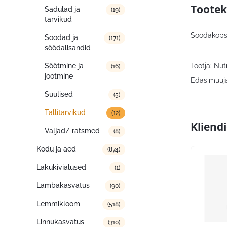
Tootek
Sadulad ja
(19)
tarvikud
Söödakopsi
Söödad ja
(171)
söödalisandid
Tootja: Nut
Söötmine ja
(16)
jootmine
Edasimüüja
Suulised
(5)
Tallitarvikud
(12)
Kliend
Valjad/ ratsmed
(8)
Kodu ja aed
(874)
Lakukivialused
(1)
Lambakasvatus
(90)
Lemmikloom
(518)
Linnukasvatus
(310)