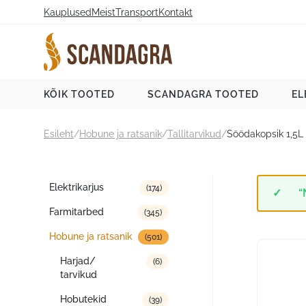
Liigu
Kauplused
Meist
Transport
Kontakt
sisu
juurde
Scandagra e-pood
KÕIK TOOTED
SCANDAGRA TOOTED
EL
Esileht
/
Hobune ja ratsanik
/
Tallitarvikud
/
Söödakopsik 1,5L
Tootekategooriad
Elektrikarjus
(174)
“
Farmitarbed
(345)
Hobune ja ratsanik
(501)
Harjad/
(6)
tarvikud
Hobutekid
(39)