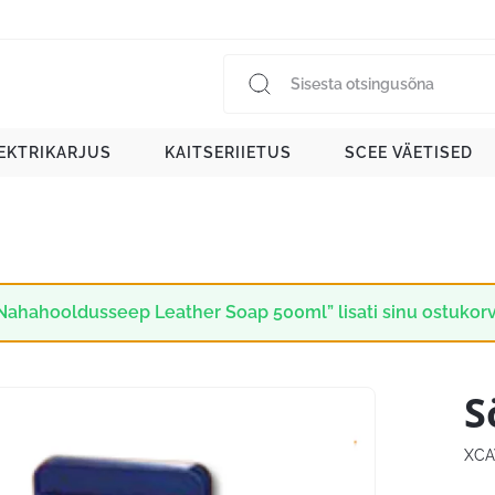
EKTRIKARJUS
KAITSERIIETUS
SCEE VÄETISED
Nahahooldusseep Leather Soap 500ml” lisati sinu ostukorv
S
XCA