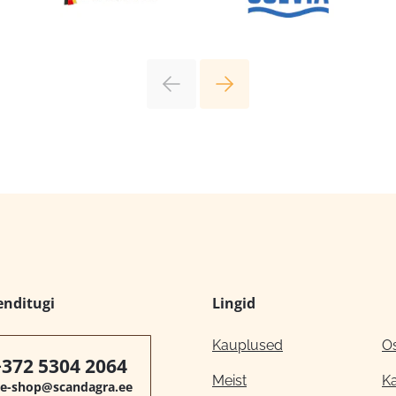
enditugi
Lingid
Kauplused
O
+372 5304 2064
Meist
K
e-shop@scandagra.ee