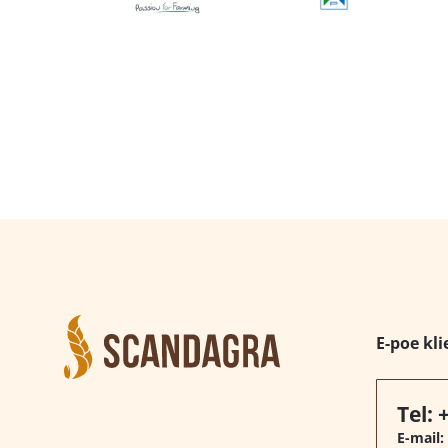
E-poe kli
Tel:
E-mail: