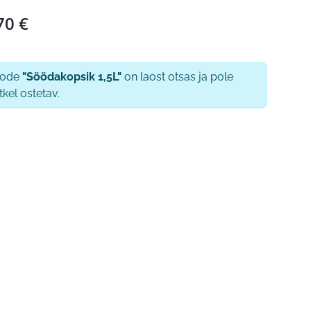
70
€
oode
"Söödakopsik 1,5L"
on laost otsas ja pole
tkel ostetav.