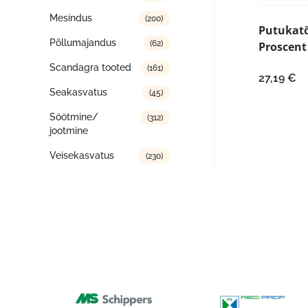
Mesindus
(200)
Putukatõ
Põllumajandus
(62)
Proscent
Scandagra tooted
(161)
27,19
€
Seakasvatus
(45)
Söötmine/
(312)
jootmine
Veisekasvatus
(230)