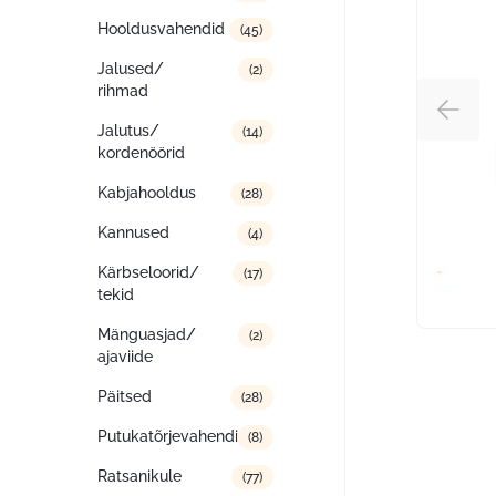
Hooldusvahendid
(45)
Jalused/
(2)
rihmad
Jalutus/
(14)
kordenöörid
Kabjahooldus
(28)
Kannused
(4)
Kärbseloorid/
(17)
tekid
Mänguasjad/
(2)
ajaviide
Päitsed
(28)
Putukatõrjevahendid
(8)
Ratsanikule
(77)