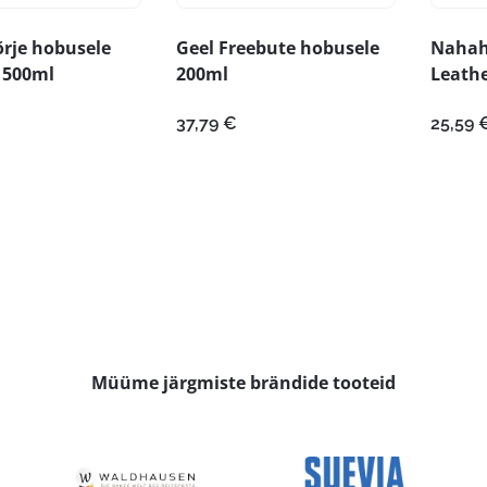
rje hobusele
Geel Freebute hobusele
Nahah
 500ml
200ml
Leath
37,79
€
25,59
Müüme järgmiste brändide tooteid