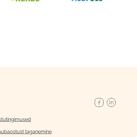
stutingimused
aubaostust taganemine