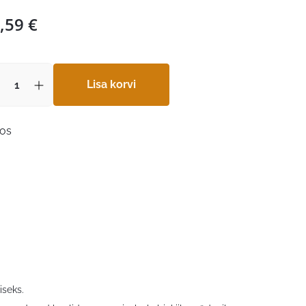
,59
€
Lisa korvi
aos
iseks.