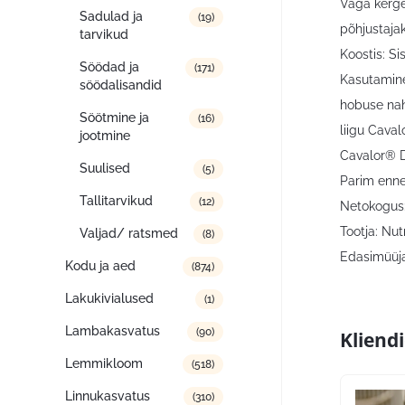
Väga kerge
Sadulad ja
(19)
põhjustaja
tarvikud
Koostis: Si
Söödad ja
(171)
Kasutamine
söödalisandid
hobuse nah
Söötmine ja
(16)
liigu Caval
jootmine
Cavalor® D
Suulised
(5)
Parim enne
Tallitarvikud
(12)
Netokogus:
Tootja: Nut
Valjad/ ratsmed
(8)
Edasimüüja
Kodu ja aed
(874)
Lakukivialused
(1)
Lambakasvatus
(90)
Kliend
Lemmikloom
(518)
Linnukasvatus
(310)