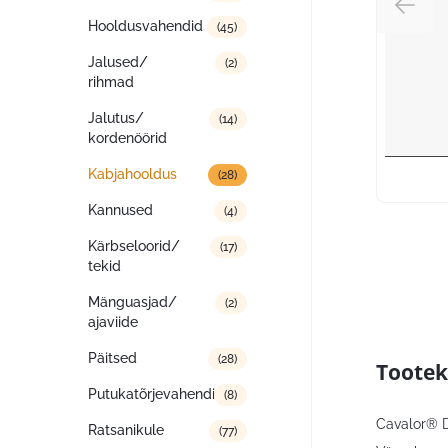
Hooldusvahendid
(45)
Jalused/
(2)
rihmad
Jalutus/
(14)
kordenöörid
Kabjahooldus
(28)
Kannused
(4)
Kärbseloorid/
(17)
tekid
Mänguasjad/
(2)
ajaviide
Päitsed
(28)
Tootek
Putukatõrjevahendid
(8)
Cavalor® D
Ratsanikule
(77)