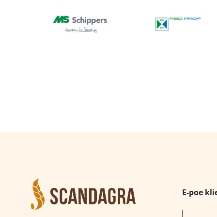
E-poe kli