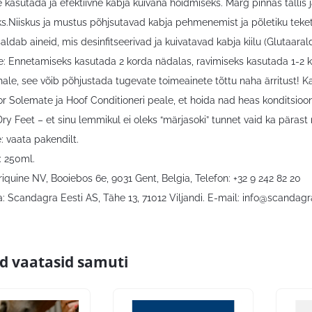
 kasutada ja efektiivne kabja kuivana hoidmiseks. Märg pinnas talli
ks.Niiskus ja mustus põhjsutavad kabja pehmenemist ja põletiku teket
saldab aineid, mis desinfitseerivad ja kuivatavad kabja kiilu (Glutaara
: Ennetamiseks kasutada 2 korda nädalas, ravimiseks kasutada 1-2 ko
ale, see võib põhjustada tugevate toimeainete tõttu naha ärritust! K
or Solemate ja Hoof Conditioneri peale, et hoida nad heas konditsioon
ry Feet – et sinu lemmikul ei oleks “märjasoki” tunnet vaid ka pära
: vaata pakendilt.
 250ml.
riquine NV, Booiebos 6e, 9031 Gent, Belgia, Telefon: +32 9 242 82 20
: Scandagra Eesti AS, Tähe 13, 71012 Viljandi. E-mail:
info@scandagr
id vaatasid samuti