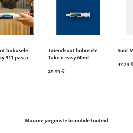
öt hobusele
Täiendsööt hobusele
Sööt 
y 911 pasta
Take it easy 60ml
47,79
29,99
€
Müüme järgmiste brändide tooteid