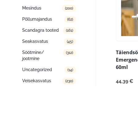
Mesindus
(200)
Põllumajandus
(62)
Scandagra tooted
(161)
Seakasvatus
(45)
Täiendsö
Söötmine/
(312)
jootmine
Emergenc
60ml
Uncategorized
(14)
Veisekasvatus
44,39
€
(230)