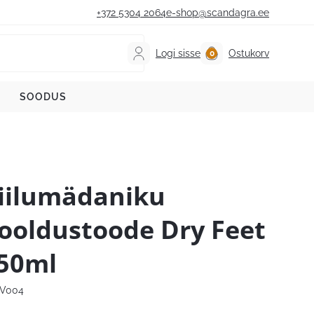
+372 5304 2064
e-shop@scandagra.ee
Logi sisse
Ostukorv
SOODUS
iilumädaniku
ooldustoode Dry Feet
50ml
V004