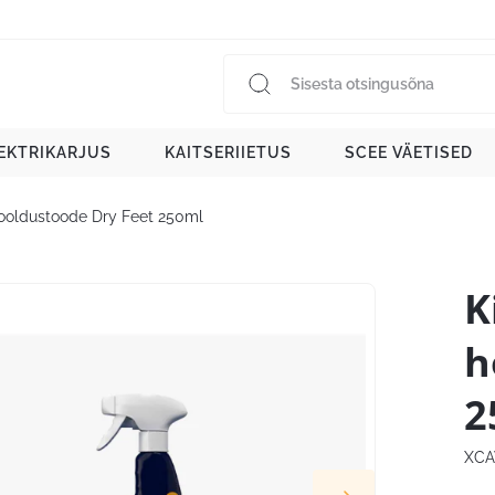
EKTRIKARJUS
KAITSERIIETUS
SCEE VÄETISED
hooldustoode Dry Feet 250ml
K
h
2
XCA