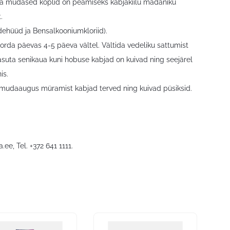
s ja mudased koplid on peamiseks kabjakiilu mädaniku
.
ldehüüd ja Bensalkooniumkloriid).
rda päevas 4-5 päeva vältel. Vältida vedeliku sattumist
asuta senikaua kuni hobuse kabjad on kuivad ning seejärel
is.
st mudaaugus müramist kabjad terved ning kuivad püsiksid.
a.ee
, Tel. +372 641 1111.