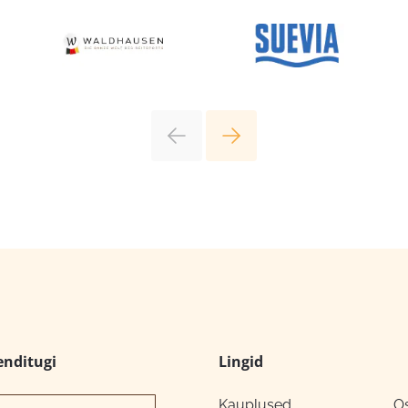
enditugi
Lingid
Kauplused
O