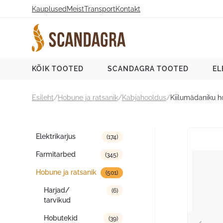
Liigu
Kauplused
Meist
Transport
Kontakt
sisu
juurde
Scandagra e-pood
KÕIK TOOTED
SCANDAGRA TOOTED
EL
Esileht
/
Hobune ja ratsanik
/
Kabjahooldus
/
Kiilumädaniku 
Tootekategooriad
Elektrikarjus
(174)
Farmitarbed
(345)
Hobune ja ratsanik
(501)
Harjad/
(6)
tarvikud
Hobutekid
(39)