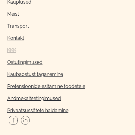
Kauplused
Meist
Transport
Kontakt
KKK
Ostutingimused
Kaubaostust taganemine
Pretensioonide esitamine toodetele
Andmekaitsetingimused
Privaatsussätete haldamine