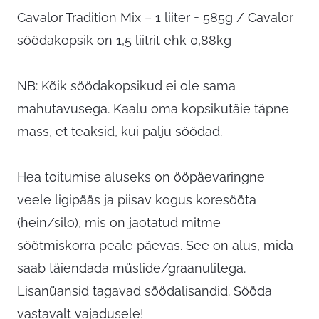
Cavalor Tradition Mix – 1 liiter = 585g / Cavalor
söödakopsik on 1,5 liitrit ehk 0,88kg
NB: Kõik söödakopsikud ei ole sama
mahutavusega. Kaalu oma kopsikutäie täpne
mass, et teaksid, kui palju söödad.
Hea toitumise aluseks on ööpäevaringne
veele ligipääs ja piisav kogus koresööta
(hein/silo), mis on jaotatud mitme
söötmiskorra peale päevas. See on alus, mida
saab täiendada müslide/graanulitega.
Lisanüansid tagavad söödalisandid. Sööda
vastavalt vajadusele!