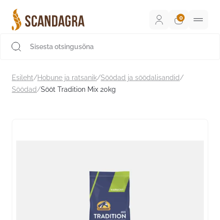
Liigu
sisu
juurde
Scandagra e-pood
Esileht
/
Hobune ja ratsanik
/
Söödad ja söödalisandid
/
Söödad
/
Sööt Tradition Mix 20kg