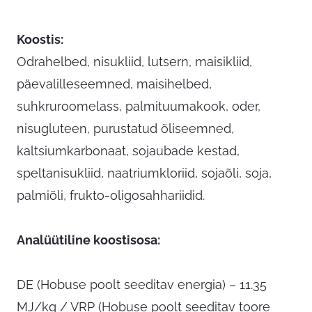
Koostis:
Odrahelbed, nisukliid, lutsern, maisikliid,
päevalilleseemned, maisihelbed,
suhkruroomelass, palmituumakook, oder,
nisugluteen, purustatud õliseemned,
kaltsiumkarbonaat, sojaubade kestad,
speltanisukliid, naatriumkloriid, sojaõli, soja,
palmiõli, frukto-oligosahhariidid.
Analüütiline koostisosa:
DE (Hobuse poolt seeditav energia) – 11.35
MJ/kg / VRP (Hobuse poolt seeditav toore