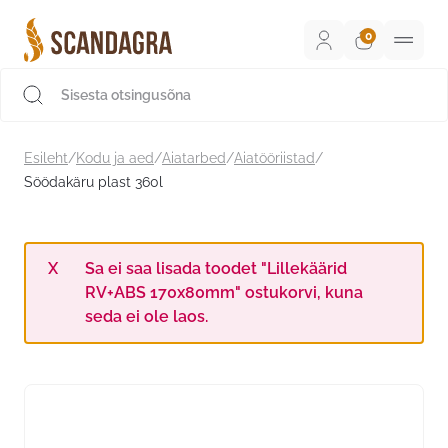
Liigu
sisu
juurde
Scandagra e-pood
Esileht
/
Kodu ja aed
/
Aiatarbed
/
Aiatööriistad
/
Söödakäru plast 360l
Sa ei saa lisada toodet "Lillekäärid
RV+ABS 170x80mm" ostukorvi, kuna
seda ei ole laos.