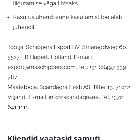
liigutamise väga lihtsaks
Kasutusjuhend: enne kasutamist loe alati
juhendit
Tootja: Schippers Export BV, Smaragdweg 60,
5527 LB Hapert, Holland. E-mail:
export@msschippers.com
, Tel.: +31 (0)497 339
787
Maaletooja: Scandagra Eesti AS, Tähe 13, 71012
Viljandi. E-mail:
info@scandagra.ee
, Tel. +372
641 1111.
Kliendid vaatasid samuti