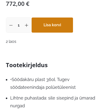
772,00
€
Lisa korvi
2 laos
Tootekirjeldus
•Söödakäru plast 360l. Tugev
söödateenindaja polüetüleenist
Lihtne puhastada: sile sisepind ja ümarad
nurgad