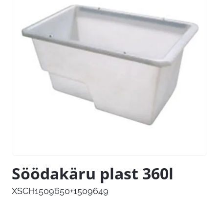
Söödakäru plast 360l
XSCH1509650+1509649