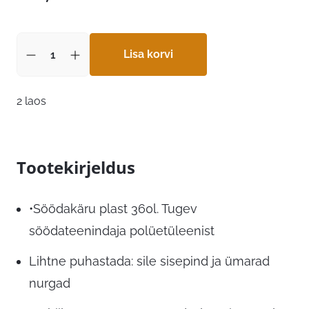
Lisa korvi
2 laos
Tootekirjeldus
•Söödakäru plast 360l. Tugev
söödateenindaja polüetüleenist
Lihtne puhastada: sile sisepind ja ümarad
nurgad