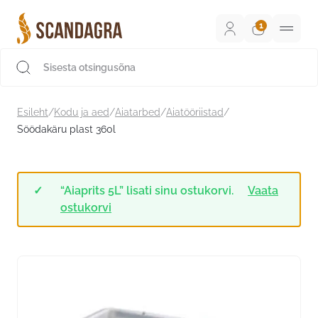
Liigu
sisu
juurde
Scandagra e-pood
Esileht
/
Kodu ja aed
/
Aiatarbed
/
Aiatööriistad
/
Söödakäru plast 360l
“Aiaprits 5L” lisati sinu ostukorvi.
Vaata
ostukorvi