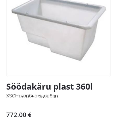
Söödakäru plast 360l
XSCH1509650+1509649
772,00
€