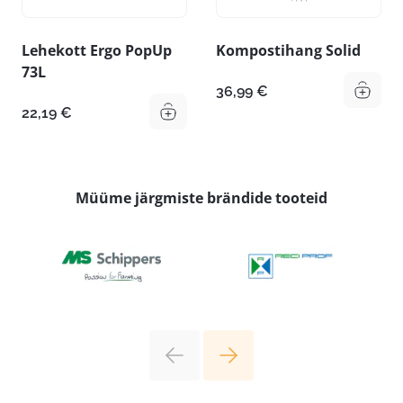
Lehekott Ergo PopUp
Kompostihang Solid
73L
36,99
€
22,19
€
Müüme järgmiste brändide tooteid