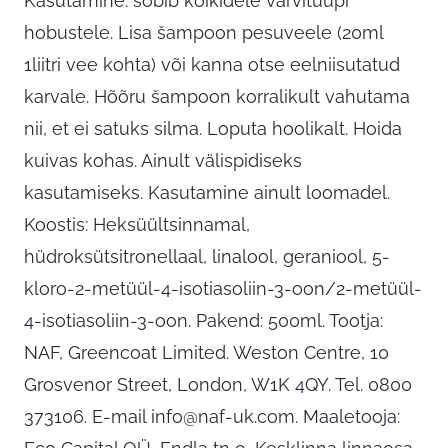
Kasutamine: sobib kõikidele värvitüüpi
hobustele. Lisa šampoon pesuveele (20ml
1liitri vee kohta) või kanna otse eelniisutatud
karvale. Hõõru šampoon korralikult vahutama
nii, et ei satuks silma. Loputa hoolikalt. Hoida
kuivas kohas. Ainult välispidiseks
kasutamiseks. Kasutamine ainult loomadel.
Koostis: Heksüültsinnamal,
hüdroksütsitronellaal, linalool, geraniool, 5-
kloro-2-metüül-4-isotiasoliin-3-oon/2-metüül-
4-isotiasoliin-3-oon. Pakend: 500ml. Tootja:
NAF, Greencoat Limited. Weston Centre, 10
Grosvenor Street, London, W1K 4QY. Tel. 0800
373106. E-mail
info@naf-uk.com
. Maaletooja: