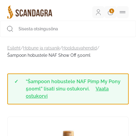
Liigu
sisu
juurde
Scandagra e-pood
Esileht
/
Hobune ja ratsanik
/
Hooldusvahendid
/
Šampoon hobustele NAF Show Off 500ml
“Šampoon hobustele NAF Pimp My Pony
500ml” lisati sinu ostukorvi.
Vaata
ostukorvi