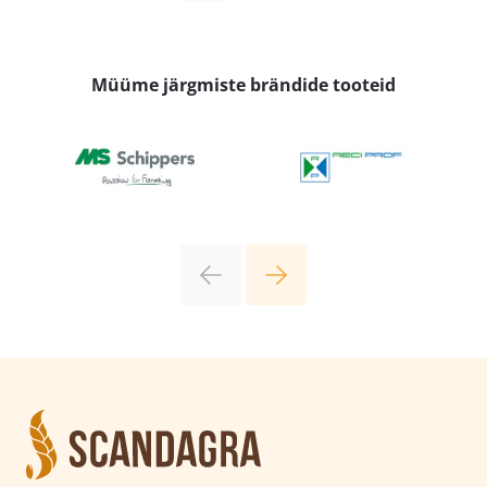
Müüme järgmiste brändide tooteid