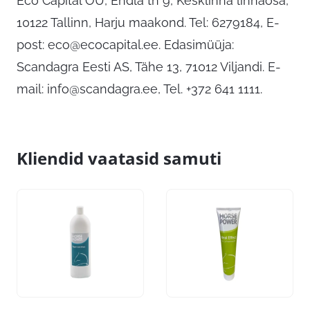
Eco Capital OÜ, Endla tn 9, Kesklinna linnaosa,
10122 Tallinn, Harju maakond. Tel: 6279184, E-
post:
eco@ecocapital.ee
. Edasimüüja:
Scandagra Eesti AS, Tähe 13, 71012 Viljandi. E-
mail:
info@scandagra.ee
, Tel. +372 641 1111.
Kliendid vaatasid samuti