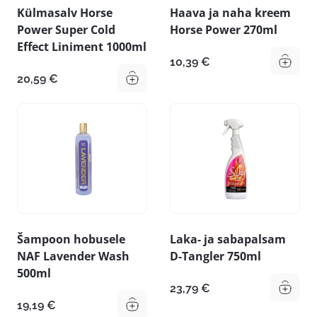
Külmasalv Horse
Haava ja naha kreem
Power Super Cold
Horse Power 270ml
Effect Liniment 1000ml
10,39
€
20,59
€
Šampoon hobusele
Laka- ja sabapalsam
NAF Lavender Wash
D-Tangler 750ml
500ml
23,79
€
19,19
€