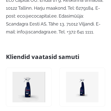
Eco Capital OÜ, Endla tn 9, Kesklinna linnaosa,
10122 Tallinn, Harju maakond. Tel: 6279184, E-
post:
eco@ecocapital.ee
. Edasimüüja:
Scandagra Eesti AS, Tähe 13, 71012 Viljandi. E-
mail:
info@scandagra.ee
, Tel. +372 641 1111.
Kliendid vaatasid samuti