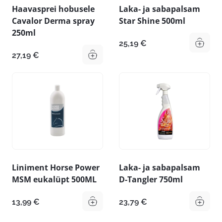
Haavasprei hobusele
Laka- ja sabapalsam
Cavalor Derma spray
Star Shine 500ml
250ml
25,19
€
27,19
€
Liniment Horse Power
Laka- ja sabapalsam
MSM eukalüpt 500ML
D-Tangler 750ml
13,99
€
23,79
€