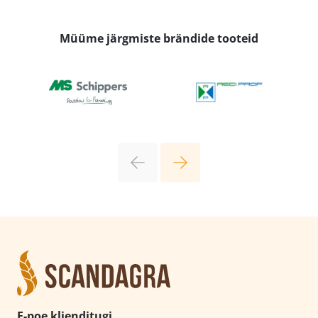
Müüme järgmiste brändide tooteid
E-poe klienditugi