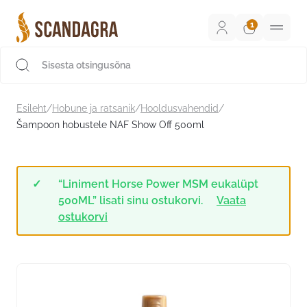
Liigu
sisu
juurde
Scandagra e-pood
Esileht
/
Hobune ja ratsanik
/
Hooldusvahendid
/
Šampoon hobustele NAF Show Off 500ml
“Liniment Horse Power MSM eukalüpt
500ML” lisati sinu ostukorvi.
Vaata
ostukorvi