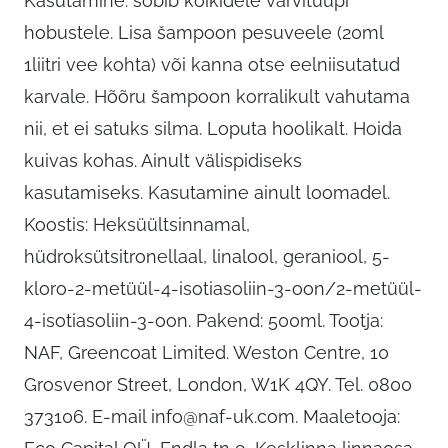
Kasutamine: sobib kõikidele värvitüüpi
hobustele. Lisa šampoon pesuveele (20ml
1liitri vee kohta) või kanna otse eelniisutatud
karvale. Hõõru šampoon korralikult vahutama
nii, et ei satuks silma. Loputa hoolikalt. Hoida
kuivas kohas. Ainult välispidiseks
kasutamiseks. Kasutamine ainult loomadel.
Koostis: Heksüültsinnamal,
hüdroksütsitronellaal, linalool, geraniool, 5-
kloro-2-metüül-4-isotiasoliin-3-oon/2-metüül-
4-isotiasoliin-3-oon. Pakend: 500ml. Tootja:
NAF, Greencoat Limited. Weston Centre, 10
Grosvenor Street, London, W1K 4QY. Tel. 0800
373106. E-mail
info@naf-uk.com
. Maaletooja: