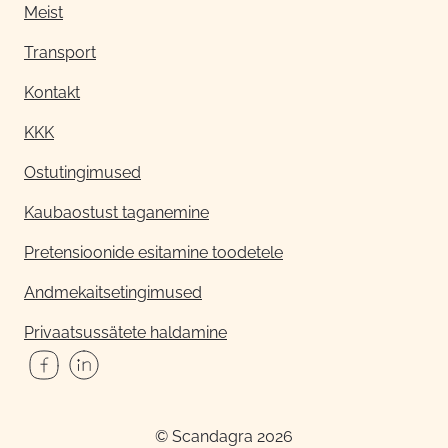
Meist
Transport
Kontakt
KKK
Ostutingimused
Kaubaostust taganemine
Pretensioonide esitamine toodetele
Andmekaitsetingimused
Privaatsussätete haldamine
© Scandagra 2026