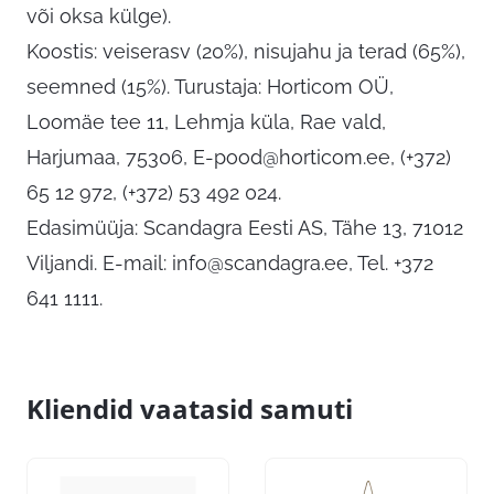
või oksa külge).
Koostis: veiserasv (20%), nisujahu ja terad (65%),
seemned (15%). Turustaja: Horticom OÜ,
Loomäe tee 11, Lehmja küla, Rae vald,
Harjumaa, 75306,
E-pood@horticom.ee
, (+372)
65 12 972, (+372) 53 492 024.
Edasimüüja: Scandagra Eesti AS, Tähe 13, 71012
Viljandi. E-mail:
info@scandagra.ee
, Tel. +372
641 1111.
Kliendid vaatasid samuti