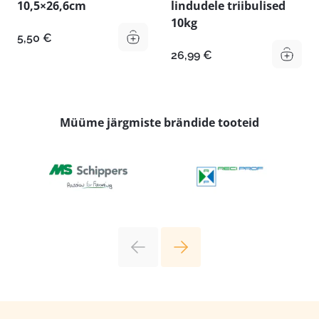
10,5×26,6cm
lindudele triibulised
10kg
5,50
€
26,99
€
Müüme järgmiste brändide tooteid