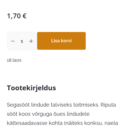
1,70
€
Lisa korvi
18 laos
Tootekirjeldus
Segasööt lindude talviseks toitmiseks. Riputa
sööt koos võrguga õues lindudele
kättesaadavasse kohta (näiteks konksu, naela