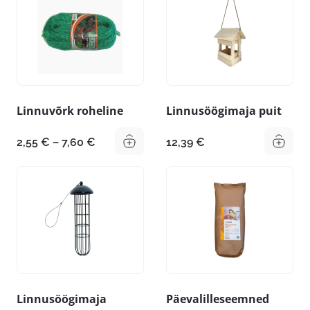
Linnuvõrk roheline
Linnusöögimaja puit
Hinnavahemik:
2,55
€
–
7,60
€
12,39
€
2,55 €
kuni
7,60 €
Linnusöögimaja
Päevalilleseemned