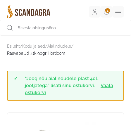
Liigu
sisu
juurde
Scandagra e-pood
Esileht
/
Kodu ja aed
/
Aialindudele
/
Rasvapallid 4tk 90gr Horticom
“Jooginõu aialindudele plast 40L
jootjatega” lisati sinu ostukorvi.
Vaata
ostukorvi