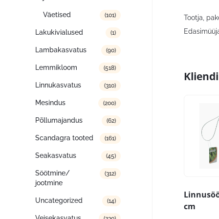
Väetised
(101)
Tootja, pa
Edasimüüja
Lakukivialused
(1)
Lambakasvatus
(90)
Lemmikloom
(518)
Kliend
Linnukasvatus
(310)
Mesindus
(200)
Põllumajandus
(62)
Scandagra tooted
(161)
Seakasvatus
(45)
Söötmine/
(312)
jootmine
Linnusöö
Uncategorized
(14)
cm
Veisekasvatus
(230)