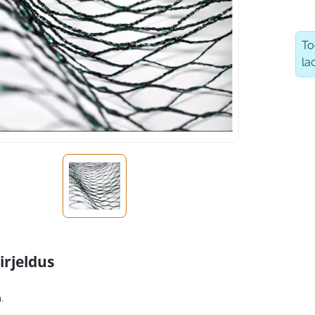
T
la
irjeldus
.