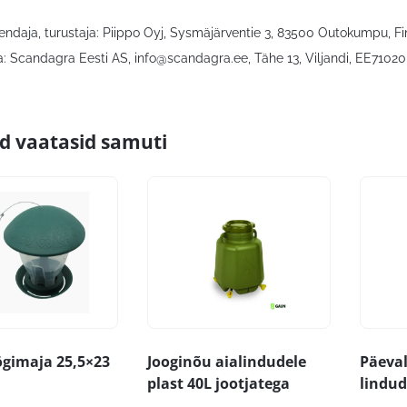
kendaja, turustaja: Piippo Oyj, Sysmäjärventie 3, 83500 Outokumpu, Fi
: Scandagra Eesti AS,
info@scandagra.ee
, Tähe 13, Viljandi, EE71020,
id vaatasid samuti
gimaja 25,5×23
Jooginõu aialindudele
Päeva
plast 40L jootjatega
lindud