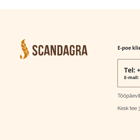
E-poe kli
Tel:
E-mail:
Tööpäeviti
Kesk tee 3