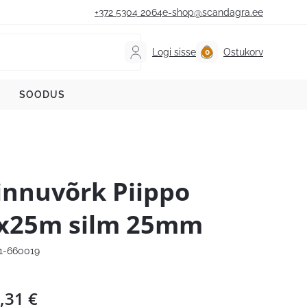
+372 5304 2064
e-shop@scandagra.ee
Logi sisse
Ostukorv
SOODUS
innuvõrk Piippo
x25m silm 25mm
1-660019
,31
€