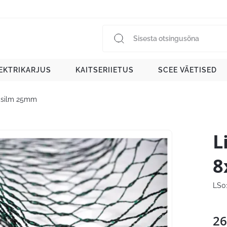
EKTRIKARJUS
KAITSERIIETUS
SCEE VÄETISED
m silm 25mm
L
8
LS0
26