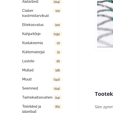
Aiatarbed
(214)
Claber
(21)
kastmistarvikud
Ettekasvatus
(20)
Kahjuritõrje
(135)
Kodukeemia
(7)
Küttematerjal
(1)
Lastele
(6)
Mullad
(18)
Muud
(142)
Seemned
(114)
Tootek
Taimekaitsevahendid
(24)
Tööriided ja
Silm 25mm
(61)
jalanõud