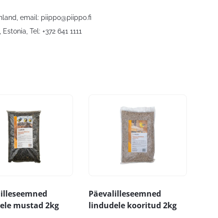
nland, email:
piippo@piippo.fi
 Estonia, Tel: +372 641 1111
lilleseemned
Päevalilleseemned
ele mustad 2kg
lindudele kooritud 2kg