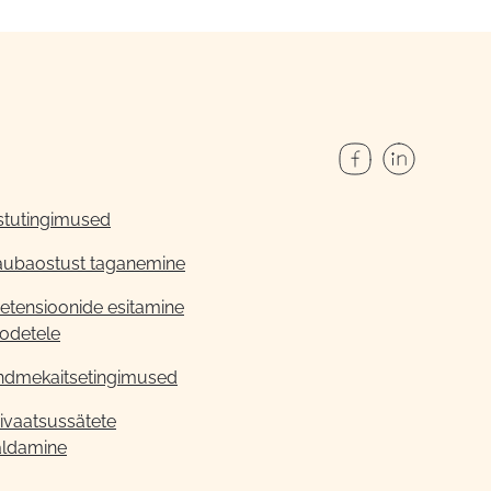
stutingimused
aubaostust taganemine
etensioonide esitamine
odetele
ndmekaitsetingimused
ivaatsussätete
aldamine