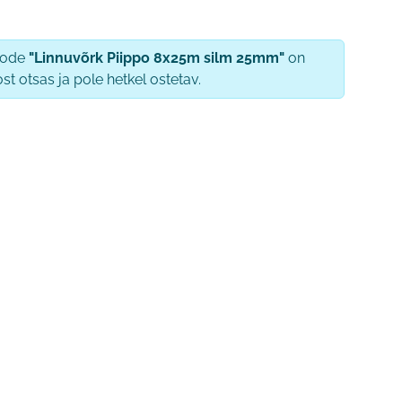
oode
"Linnuvõrk Piippo 8x25m silm 25mm"
on
ost otsas ja pole hetkel ostetav.