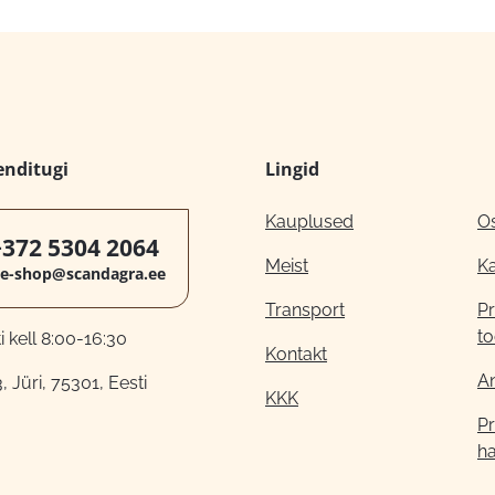
enditugi
Lingid
Kauplused
O
+372 5304 2064
Meist
K
e-shop@scandagra.ee
Transport
Pr
to
 kell 8:00-16:30
Kontakt
A
, Jüri, 75301, Eesti
KKK
Pr
h