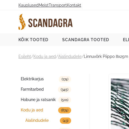
Liigu
Kauplused
Meist
Transport
Kontakt
sisu
juurde
Scandagra e-pood
KÕIK TOOTED
SCANDAGRA TOOTED
EL
Esileht
/
Kodu ja aed
/
Aialindudele
/
Linnuvõrk Piippo 8x25
Tootekategooriad
Elektrikarjus
(174)
Farmitarbed
(345)
Hobune ja ratsanik
(501)
Kodu ja aed
(874)
Aialindudele
(43)