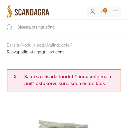
Liigu
sisu
juurde
Scandagra e-pood
Esileht
/
Kodu ja aed
/
Aialindudele
/
Rasvapallid 4tk 90gr Horticom
Sa ei saa lisada toodet "Linnusöögimaja
puit" ostukorvi, kuna seda ei ole laos.