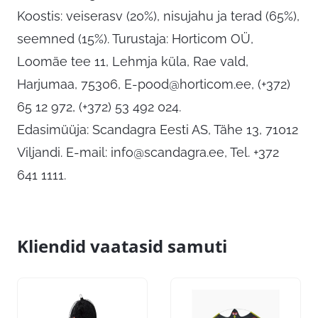
Koostis: veiserasv (20%), nisujahu ja terad (65%),
seemned (15%). Turustaja: Horticom OÜ,
Loomäe tee 11, Lehmja küla, Rae vald,
Harjumaa, 75306,
E-pood@horticom.ee
, (+372)
65 12 972, (+372) 53 492 024.
Edasimüüja: Scandagra Eesti AS, Tähe 13, 71012
Viljandi. E-mail:
info@scandagra.ee
, Tel. +372
641 1111.
Kliendid vaatasid samuti