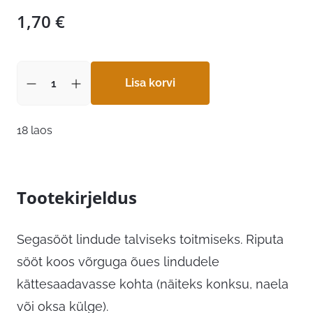
1,70
€
Lisa korvi
18 laos
Tootekirjeldus
Segasööt lindude talviseks toitmiseks. Riputa
sööt koos võrguga õues lindudele
kättesaadavasse kohta (näiteks konksu, naela
või oksa külge).